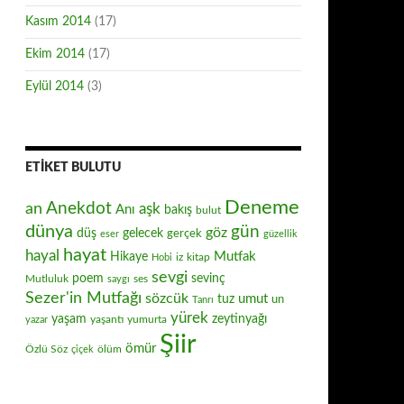
Kasım 2014
(17)
Ekim 2014
(17)
Eylül 2014
(3)
ETIKET BULUTU
Deneme
Anekdot
an
aşk
Anı
bakış
bulut
dünya
gün
göz
düş
gelecek
gerçek
eser
güzellik
hayat
hayal
Mutfak
Hikaye
iz
kitap
Hobi
sevgi
poem
sevinç
Mutluluk
ses
saygı
Sezer'in Mutfağı
sözcük
umut
tuz
un
Tanrı
yürek
zeytinyağı
yaşam
yaşantı
yumurta
yazar
Şiir
ömür
Özlü Söz
ölüm
çiçek