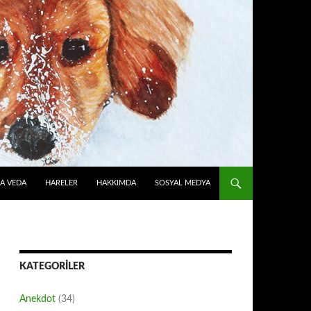
A VEDA
HARELER
HAKKIMDA
SOSYAL MEDYA
KATEGORILER
Anekdot
(34)