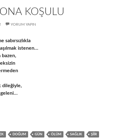
ONA KOŞULU
2
YORUM YAPIN
 sabırsızlıkla
laşılmak istenen…
 bazen,
eksizin
vermeden
 dileğiyle,
 geleni…
EK
DOĞUM
GÜN
ÖLÜM
SAĞLIK
ŞIIR