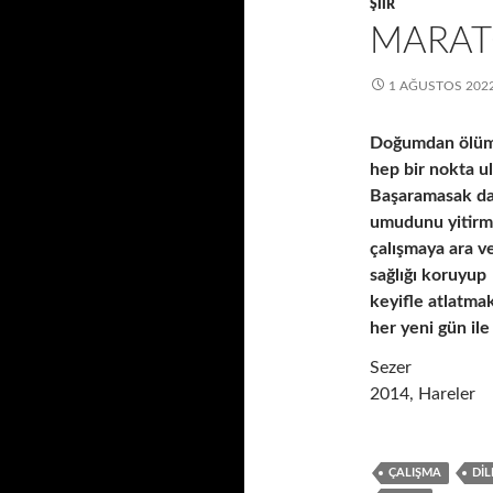
ŞIIR
a
MARAT
m
a
:
1 AĞUSTOS 202
Doğumdan ölüme
hep bir nokta u
Başaramasak da
umudunu yitirm
çalışmaya ara 
sağlığı koruyup
keyifle atlatmak
her yeni gün ile
Sezer
2014, Hareler
ÇALIŞMA
DIL