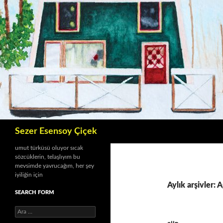
İçeriğe
atla
Ara
Sezer Esensoy Çiçek
umut türküsü oluyor sıcak
sözcüklerin, telaşlıyım bu
mevsimde yavrucağım, her şey
iyiliğin için
Aylık arşivler:
SEARCH FORM
A
r