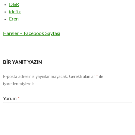
D&R
idefix
Eren
Hareler – Facebook Sayfası
BIR YANIT YAZIN
E-posta adresiniz yayınlanmayacak.
Gerekli alanlar
*
ile
işaretlenmişlerdir
Yorum
*