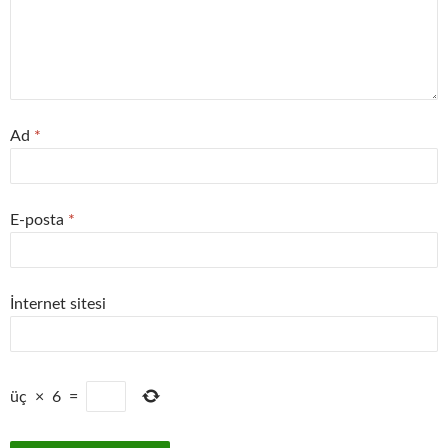
Ad
*
E-posta
*
İnternet sitesi
üç
×
6
=