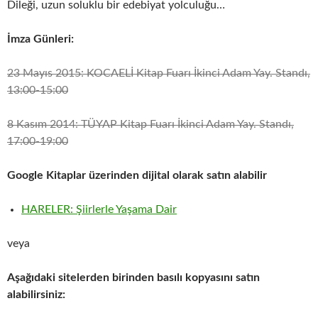
Dileği, uzun soluklu bir edebiyat yolculuğu…
İmza Günleri:
23 Mayıs 2015: KOCAELİ Kitap Fuarı İkinci Adam Yay. Standı,
13:00-15:00
8 Kasım 2014: TÜYAP Kitap Fuarı İkinci Adam Yay. Standı,
17:00-19:00
Google Kitaplar üzerinden dijital olarak satın alabilir
HARELER: Şiirlerle Yaşama Dair
veya
Aşağıdaki sitelerden birinden basılı kopyasını satın
alabilirsiniz: