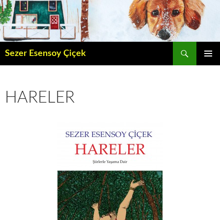
İçeriğe
atla
Ara
Sezer Esensoy Çiçek
BIRINCI
MENÜ
HARELER