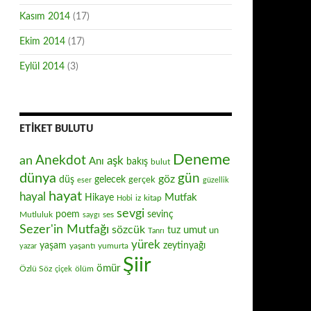
Kasım 2014
(17)
Ekim 2014
(17)
Eylül 2014
(3)
ETIKET BULUTU
Deneme
Anekdot
an
aşk
Anı
bakış
bulut
dünya
gün
göz
düş
gelecek
gerçek
eser
güzellik
hayat
hayal
Mutfak
Hikaye
iz
kitap
Hobi
sevgi
poem
sevinç
Mutluluk
ses
saygı
Sezer'in Mutfağı
sözcük
umut
tuz
un
Tanrı
yürek
zeytinyağı
yaşam
yaşantı
yumurta
yazar
Şiir
ömür
Özlü Söz
ölüm
çiçek