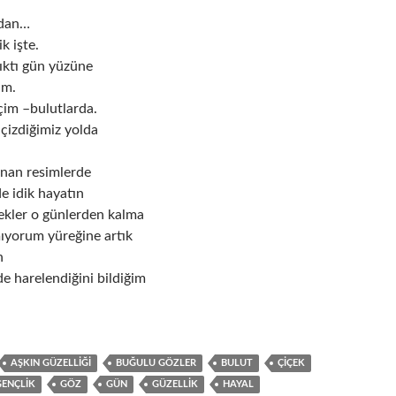
rdan…
k işte.
çıktı gün yüzüne
um.
içim –bulutlarda.
çizdiğimiz yolda
nan resimlerde
e idik hayatın
kler o günlerden kalma
ıyorum yüreğine artık
n
e harelendiğini bildiğim
.
AŞKIN GÜZELLIĞI
BUĞULU GÖZLER
BULUT
ÇIÇEK
GENÇLIK
GÖZ
GÜN
GÜZELLIK
HAYAL