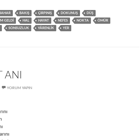
BAHAR
BAKIŞ
ÇIRPINIŞ
DOKUNUŞ
DÜŞ
M GELDI
HAL
HAYAT
NEFES
NOKTA
ÖMÜR
SONSUZLUK
YÂRENLIK
YER
 ANI
YORUM YAPIN
rını
n
nı
arını