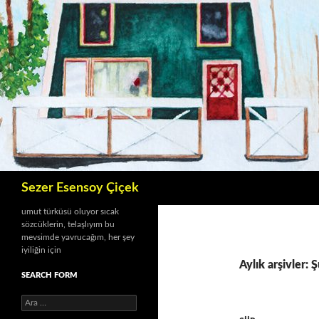
İçeriğe
atla
Ara
Sezer Esensoy Çiçek
umut türküsü oluyor sıcak
sözcüklerin, telaşlıyım bu
mevsimde yavrucağım, her şey
iyiliğin için
Aylık arşivler: 
SEARCH FORM
A
r