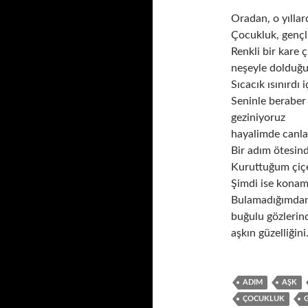
Oradan, o yılla
Çocukluk, gençli
Renkli bir kare 
neşeyle dolduğ
Sıcacık ısınırdı 
Seninle beraber 
geziniyoruz
hayalimde canla
Bir adım ötesind
Kuruttuğum çiçe
Şimdi ise konam
Bulamadığımda
buğulu gözlerind
aşkın güzelliğini
ADIM
AŞK
ÇOCUKLUK