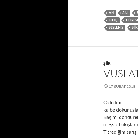
AN
ANI
GIDIŞ
GÖRESI
SESLENIŞ
ŞIIR
ŞIIR
VUSLAT
17 ŞUBAT 2018
Özledim
kalbe dokunuşla
Başımı döndüre
o eşsiz bakışları
Titrediğim sarışl