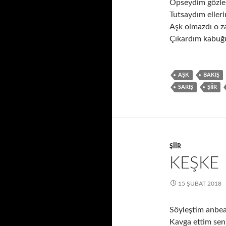
Öpseydim gözle
Tutsaydım eller
Aşk olmazdı o 
Çıkardım kabu
AŞK
BAKIŞ
SARIŞ
ŞIIR
ŞIIR
KEŞKE
15 ŞUBAT 2018
Söyleştim anbe
Kavga ettim seni