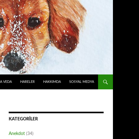
A VEDA
HARELER
HAKKIMDA
SOSYAL MEDYA
KATEGORILER
Anekdot
(34)