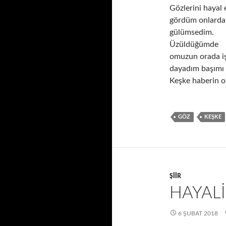
Gözlerini hayal 
gördüm onlarda
gülümsedim.
Üzüldüğümde
omuzun orada iş
dayadım başımı 
Keşke haberin o
GÖZ
KEŞKE
ŞIIR
HAYAL
6 ŞUBAT 2018