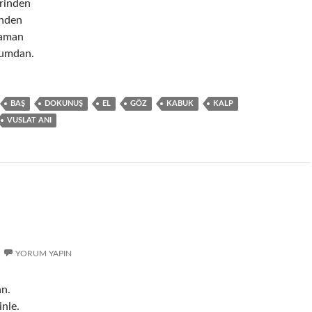
rinden
inden
zaman
ğumdan.
BAŞ
DOKUNUŞ
EL
GÖZ
KABUK
KALP
VUSLAT ANI
YORUM YAPIN
an.
nle.