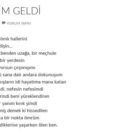
IM GELDI
YORUM YAPIN
lımlı hallerini
idişin…
 benden uzağa, bir meçhule
 bir yerdesin
orsun çırpınışımı
 sana dair anılara dokunuşum
ışların idi hayatıma mana katan
 idi, nefesin nefesimdi
rindi beni yüreklendiren
r yanım kırık şimdi
miş demek ki hissedilen
ta bir nokta ömrüm
klerine yaşarken ölen ben.