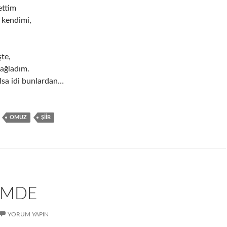
ettim
 kendimi,
te,
ağladım.
lsa idi bunlardan…
OMUZ
ŞIIR
IMDE
YORUM YAPIN