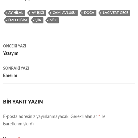
AY HILAL
AY IŞIĞI
CAMI AVLUSU
DOĞA
LACIVERT GECE
ÖZLEDIĞIM
ŞIIR
SÖZ
ÖNCEKI YAZI
Yazı
Yazayım
dolaşımı
SONRAKI YAZI
Emelim
BIR YANIT YAZIN
E-posta adresiniz yayınlanmayacak.
Gerekli alanlar
*
ile
işaretlenmişlerdir