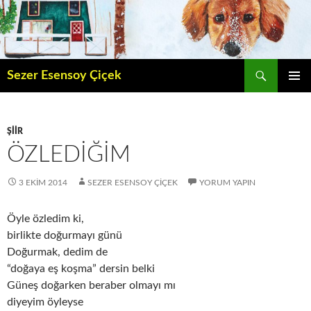
İçeriğe
atla
Ara
Sezer Esensoy Çiçek
BIRINCI
MENÜ
ŞIIR
ÖZLEDIĞIM
3 EKIM 2014
SEZER ESENSOY ÇIÇEK
YORUM YAPIN
Öyle özledim ki,
birlikte doğurmayı günü
Doğurmak, dedim de
“doğaya eş koşma” dersin belki
Güneş doğarken beraber olmayı mı
diyeyim öyleyse