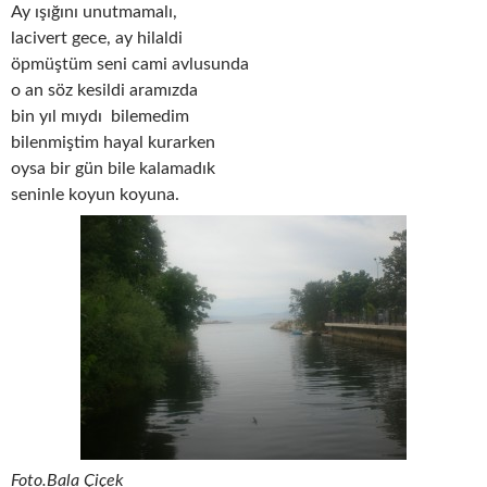
Ay ışığını unutmamalı,
lacivert gece, ay hilaldi
öpmüştüm seni cami avlusunda
o an söz kesildi aramızda
bin yıl mıydı bilemedim
bilenmiştim hayal kurarken
oysa bir gün bile kalamadık
seninle koyun koyuna.
Foto.Bala Çiçek