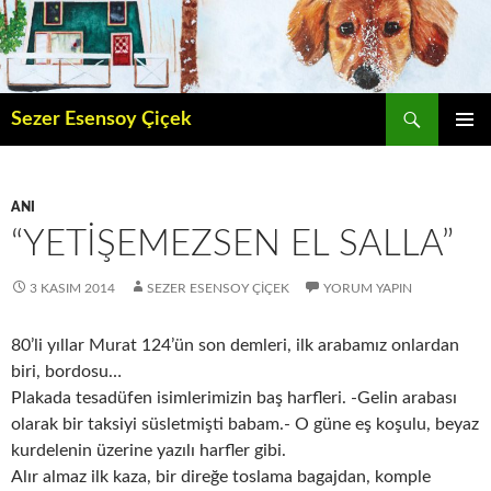
İçeriğe
atla
Ara
Sezer Esensoy Çiçek
BIRINCI
MENÜ
ANI
“YETIŞEMEZSEN EL SALLA”
3 KASIM 2014
SEZER ESENSOY ÇIÇEK
YORUM YAPIN
80’li yıllar Murat 124’ün son demleri, ilk arabamız onlardan
biri, bordosu…
Plakada tesadüfen isimlerimizin baş harfleri. -Gelin arabası
olarak bir taksiyi süsletmişti babam.- O güne eş koşulu, beyaz
kurdelenin üzerine yazılı harfler gibi.
Alır almaz ilk kaza, bir direğe toslama bagajdan, komple