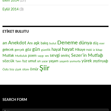
Ekim 2014
(17)
Eylül 2014
(3)
ETIKET BULUTU
Deneme
Anekdot
dünya
an
aşk
Anı
düş
bakış
bulut
eser
hayat
gün
hayal
göz
gelecek
gerçek
Hikaye
iz
kitap
güzellik
Hobi
sevgi
Sezer'in Mutfağı
Mutfak
poem
sevinç
Mutluluk
ses
saygı
yürek
sözcük
umut
zeytinyağı
tuz
un
yaşam
yaşantı
yumurta
Tanrı
yazar
Şiir
ömür
Özlü Söz
ölüm
çiçek
SEARCH FORM