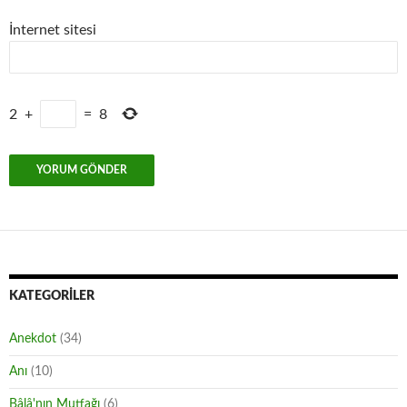
İnternet sitesi
2
+
=
8
KATEGORILER
Anekdot
(34)
Anı
(10)
Bâlâ'nın Mutfağı
(6)