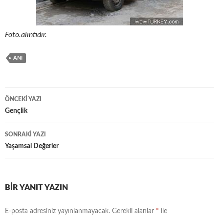
Foto.alıntıdır.
ANI
ÖNCEKI YAZI
Yazı
Gençlik
dolaşımı
SONRAKI YAZI
Yaşamsal Değerler
BIR YANIT YAZIN
E-posta adresiniz yayınlanmayacak.
Gerekli alanlar
*
ile