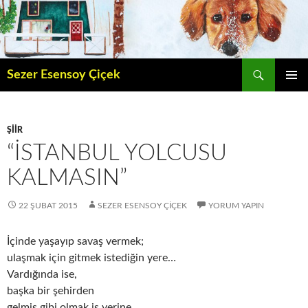
İçeriğe
atla
Ara
Sezer Esensoy Çiçek
BIRINCI
MENÜ
ŞIIR
“İSTANBUL YOLCUSU
KALMASIN”
22 ŞUBAT 2015
SEZER ESENSOY ÇIÇEK
YORUM YAPIN
İçinde yaşayıp savaş vermek;
ulaşmak için gitmek istediğin yere…
Vardığında ise,
başka bir şehirden
gelmiş gibi olmak iş yerine.