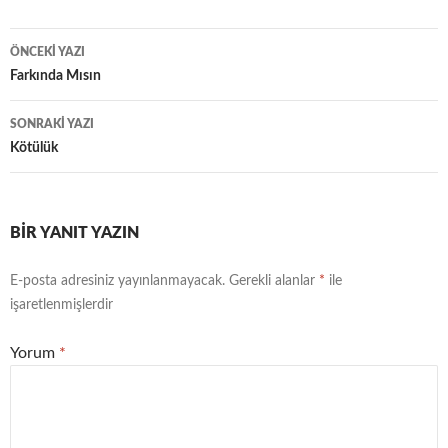
ÖNCEKI YAZI
Yazı
Farkında Mısın
dolaşımı
SONRAKI YAZI
Kötülük
BIR YANIT YAZIN
E-posta adresiniz yayınlanmayacak.
Gerekli alanlar
*
ile
işaretlenmişlerdir
Yorum
*