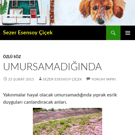
İçeriğe
atla
Ara
Sezer Esensoy Çiçek
BIRINCI
MENÜ
ÖZLÜ SÖZ
UMURSAMADIĞINDA
25 ŞUBAT 2015
SEZER ESENSOY ÇIÇEK
YORUM YAPIN
Yakınmalar hayal olacak umursamadığında yıprak esrik
duyguları canlandıracak anları.