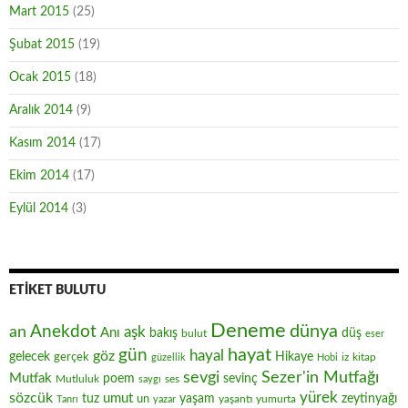
Mart 2015
(25)
Şubat 2015
(19)
Ocak 2015
(18)
Aralık 2014
(9)
Kasım 2014
(17)
Ekim 2014
(17)
Eylül 2014
(3)
ETIKET BULUTU
Deneme
Anekdot
dünya
an
aşk
Anı
düş
bakış
bulut
eser
hayat
gün
hayal
göz
gelecek
gerçek
Hikaye
iz
kitap
güzellik
Hobi
sevgi
Sezer'in Mutfağı
Mutfak
poem
sevinç
Mutluluk
ses
saygı
yürek
sözcük
umut
zeytinyağı
tuz
un
yaşam
yaşantı
yumurta
Tanrı
yazar