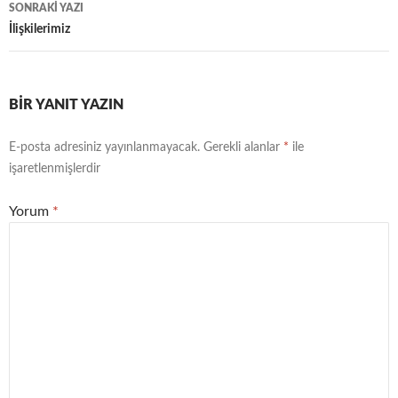
dolaşımı
SONRAKI YAZI
İlişkilerimiz
BIR YANIT YAZIN
E-posta adresiniz yayınlanmayacak.
Gerekli alanlar
*
ile
işaretlenmişlerdir
Yorum
*