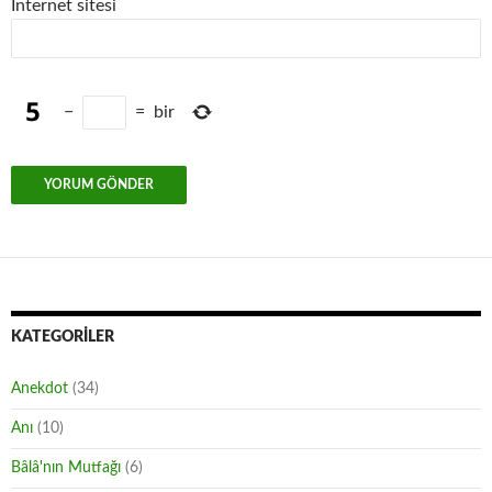
İnternet sitesi
−
=
bir
KATEGORILER
Anekdot
(34)
Anı
(10)
Bâlâ'nın Mutfağı
(6)