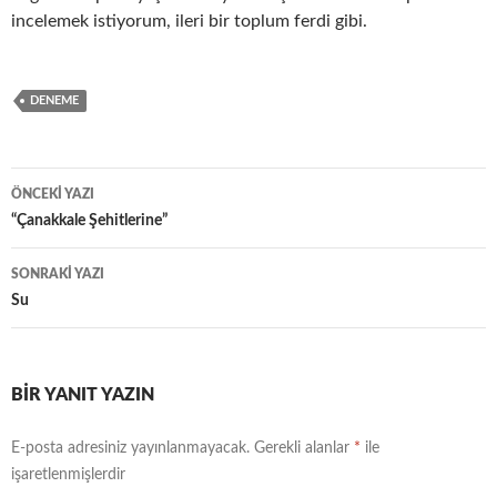
incelemek istiyorum, ileri bir toplum ferdi gibi.
DENEME
ÖNCEKI YAZI
Yazı
“Çanakkale Şehitlerine”
dolaşımı
SONRAKI YAZI
Su
BIR YANIT YAZIN
E-posta adresiniz yayınlanmayacak.
Gerekli alanlar
*
ile
işaretlenmişlerdir