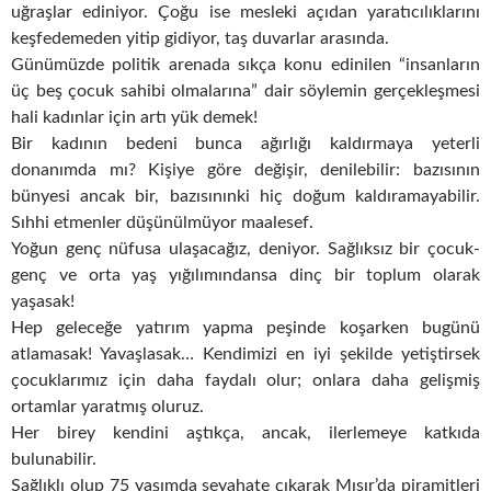
uğraşlar ediniyor. Çoğu ise mesleki açıdan yaratıcılıklarını
keşfedemeden yitip gidiyor, taş duvarlar arasında.
Günümüzde politik arenada sıkça konu edinilen “insanların
üç beş çocuk sahibi olmalarına” dair söylemin gerçekleşmesi
hali kadınlar için artı yük demek!
Bir kadının bedeni bunca ağırlığı kaldırmaya yeterli
donanımda mı? Kişiye göre değişir, denilebilir: bazısının
bünyesi ancak bir, bazısınınki hiç doğum kaldıramayabilir.
Sıhhi etmenler düşünülmüyor maalesef.
Yoğun genç nüfusa ulaşacağız, deniyor. Sağlıksız bir çocuk-
genç ve orta yaş yığılımındansa dinç bir toplum olarak
yaşasak!
Hep geleceğe yatırım yapma peşinde koşarken bugünü
atlamasak! Yavaşlasak… Kendimizi en iyi şekilde yetiştirsek
çocuklarımız için daha faydalı olur; onlara daha gelişmiş
ortamlar yaratmış oluruz.
Her birey kendini aştıkça, ancak, ilerlemeye katkıda
bulunabilir.
Sağlıklı olup 75 yaşımda seyahate çıkarak Mısır’da piramitleri