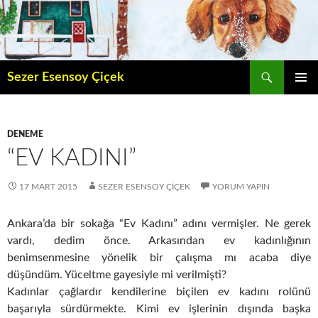
İçeriğe
atla
Ara
Sezer Esensoy Çiçek
BIRINCI
MENÜ
DENEME
“EV KADINI”
17 MART 2015
SEZER ESENSOY ÇIÇEK
YORUM YAPIN
Ankara’da bir sokağa “Ev Kadını” adını vermişler. Ne gerek
vardı, dedim önce. Arkasından ev kadınlığının
benimsenmesine yönelik bir çalışma mı acaba diye
düşündüm. Yüceltme gayesiyle mi verilmişti?
Kadınlar çağlardır kendilerine biçilen ev kadını rolünü
başarıyla sürdürmekte. Kimi ev işlerinin dışında başka