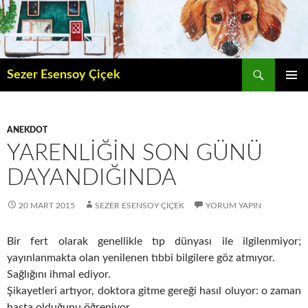
İçeriğe
atla
Ara
Sezer Esensoy Çiçek
BIRINCI
MENÜ
ANEKDOT
YARENLIĞIN SON GÜNÜ
DAYANDIĞINDA
20 MART 2015
SEZER ESENSOY ÇIÇEK
YORUM YAPIN
Bir fert olarak genellikle tıp dünyası ile ilgilenmiyor;
yayınlanmakta olan yenilenen tıbbi bilgilere göz atmıyor.
Sağlığını ihmal ediyor.
Şikayetleri artıyor, doktora gitme gereği hasıl oluyor: o zaman
hasta olduğunu öğreniyor.