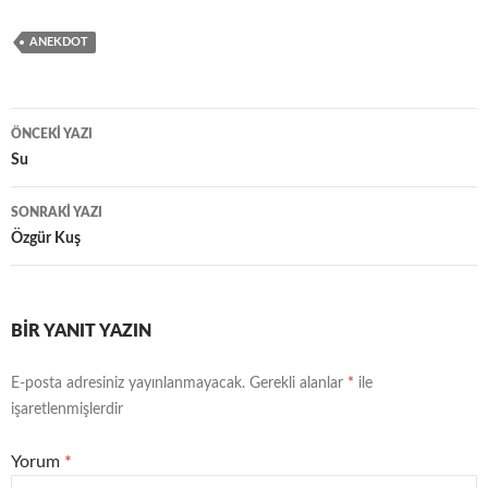
ANEKDOT
ÖNCEKI YAZI
Yazı
Su
dolaşımı
SONRAKI YAZI
Özgür Kuş
BIR YANIT YAZIN
E-posta adresiniz yayınlanmayacak.
Gerekli alanlar
*
ile
işaretlenmişlerdir
Yorum
*