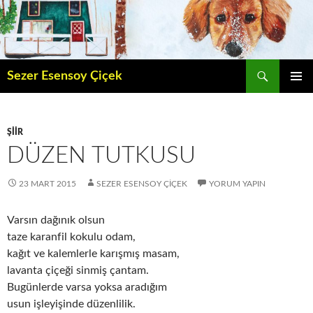
İçeriğe
atla
Ara
Sezer Esensoy Çiçek
BIRINCI
MENÜ
ŞIIR
DÜZEN TUTKUSU
23 MART 2015
SEZER ESENSOY ÇIÇEK
YORUM YAPIN
Varsın dağınık olsun
taze karanfil kokulu odam,
kağıt ve kalemlerle karışmış masam,
lavanta çiçeği sinmiş çantam.
Bugünlerde varsa yoksa aradığım
usun işleyişinde düzenlilik.