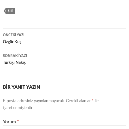
ŞIIR
ÖNCEKI YAZI
Yazı
Özgür Kuş
dolaşımı
SONRAKI YAZI
Türkişi Nakış
BIR YANIT YAZIN
E-posta adresiniz yayınlanmayacak.
Gerekli alanlar
*
ile
işaretlenmişlerdir
Yorum
*