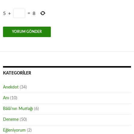
5
+
=
8
KATEGORILER
Anekdot
(34)
Anı
(10)
Bâlâ'nın Mutfağı
(6)
Deneme
(50)
Eğleniyorum
(2)