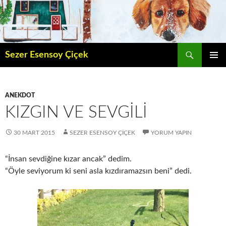
İçeriğe
atla
Ara
Sezer Esensoy Çiçek
BIRINCI
MENÜ
ANEKDOT
KIZGIN VE SEVGILI
30 MART 2015
SEZER ESENSOY ÇIÇEK
YORUM YAPIN
“İnsan sevdiğine kızar ancak” dedim.
“Öyle seviyorum ki seni asla kızdıramazsın beni” dedi.