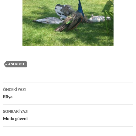
ANEKDOT
ÖNCEKI YAZI
Yazı
Rüya
dolaşımı
SONRAKI YAZI
Mutlu güvenli