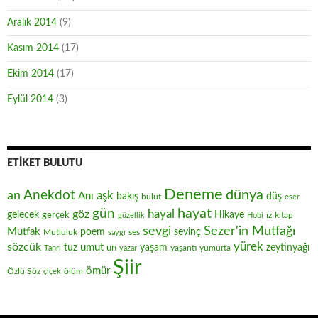
Aralık 2014
(9)
Kasım 2014
(17)
Ekim 2014
(17)
Eylül 2014
(3)
ETIKET BULUTU
Deneme
Anekdot
dünya
an
aşk
Anı
düş
bakış
bulut
eser
hayat
gün
hayal
göz
gelecek
gerçek
Hikaye
iz
kitap
güzellik
Hobi
sevgi
Sezer'in Mutfağı
Mutfak
poem
sevinç
Mutluluk
ses
saygı
yürek
sözcük
umut
zeytinyağı
tuz
un
yaşam
yaşantı
yumurta
Tanrı
yazar
Şiir
ömür
Özlü Söz
ölüm
çiçek