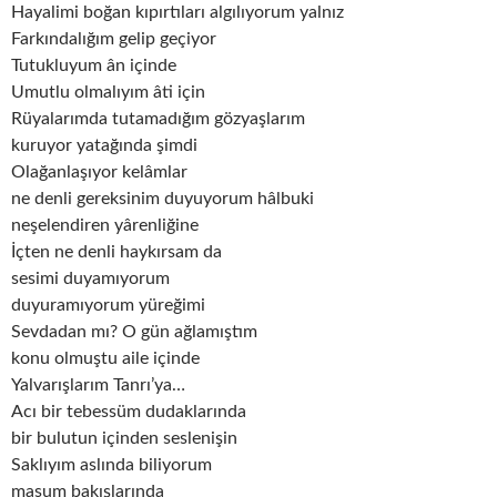
Hayalimi boğan kıpırtıları algılıyorum yalnız
Farkındalığım gelip geçiyor
Tutukluyum ân içinde
Umutlu olmalıyım âti için
Rüyalarımda tutamadığım gözyaşlarım
kuruyor yatağında şimdi
Olağanlaşıyor kelâmlar
ne denli gereksinim duyuyorum hâlbuki
neşelendiren yârenliğine
İçten ne denli haykırsam da
sesimi duyamıyorum
duyuramıyorum yüreğimi
Sevdadan mı? O gün ağlamıştım
konu olmuştu aile içinde
Yalvarışlarım Tanrı’ya…
Acı bir tebessüm dudaklarında
bir bulutun içinden seslenişin
Saklıyım aslında biliyorum
masum bakışlarında