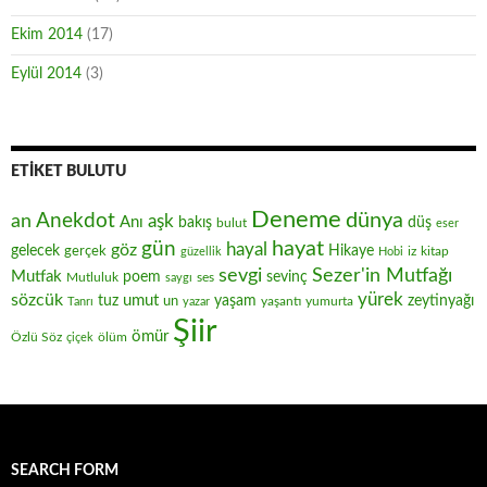
Ekim 2014
(17)
Eylül 2014
(3)
ETIKET BULUTU
Deneme
Anekdot
dünya
an
aşk
Anı
düş
bakış
bulut
eser
hayat
gün
hayal
göz
gelecek
gerçek
Hikaye
iz
kitap
güzellik
Hobi
sevgi
Sezer'in Mutfağı
Mutfak
poem
sevinç
Mutluluk
ses
saygı
yürek
sözcük
umut
zeytinyağı
tuz
un
yaşam
yaşantı
yumurta
Tanrı
yazar
Şiir
ömür
Özlü Söz
ölüm
çiçek
SEARCH FORM