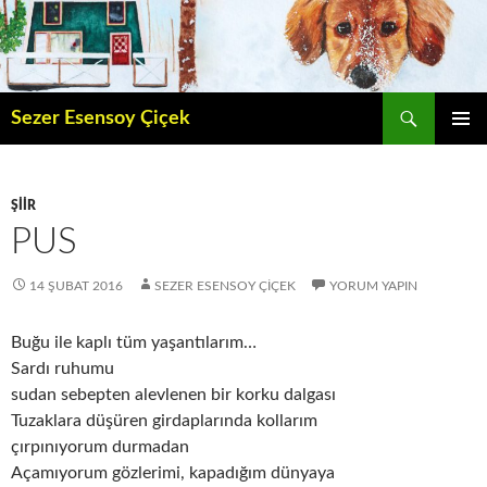
İçeriğe
atla
Ara
Sezer Esensoy Çiçek
BIRINCI
MENÜ
ŞIIR
PUS
14 ŞUBAT 2016
SEZER ESENSOY ÇIÇEK
YORUM YAPIN
Buğu ile kaplı tüm yaşantılarım…
Sardı ruhumu
sudan sebepten alevlenen bir korku dalgası
Tuzaklara düşüren girdaplarında kollarım
çırpınıyorum durmadan
Açamıyorum gözlerimi, kapadığım dünyaya