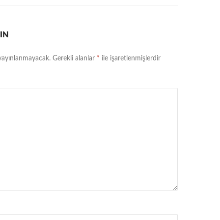
IN
 yayınlanmayacak.
Gerekli alanlar
*
ile işaretlenmişlerdir