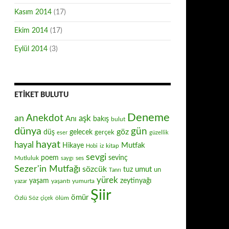
Kasım 2014
(17)
Ekim 2014
(17)
Eylül 2014
(3)
ETIKET BULUTU
Deneme
Anekdot
an
aşk
Anı
bakış
bulut
dünya
gün
göz
düş
gelecek
gerçek
eser
güzellik
hayat
hayal
Mutfak
Hikaye
iz
kitap
Hobi
sevgi
poem
sevinç
Mutluluk
ses
saygı
Sezer'in Mutfağı
sözcük
umut
tuz
un
Tanrı
yürek
zeytinyağı
yaşam
yaşantı
yumurta
yazar
Şiir
ömür
Özlü Söz
ölüm
çiçek