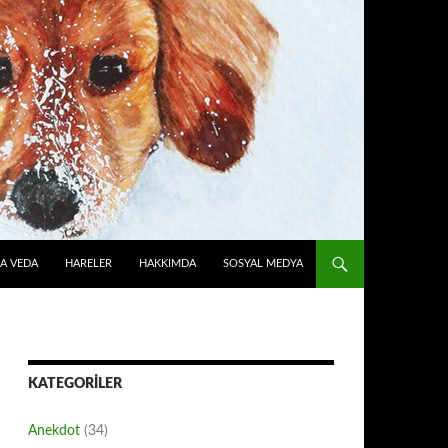
A VEDA
HARELER
HAKKIMDA
SOSYAL MEDYA
KATEGORILER
Anekdot
(34)