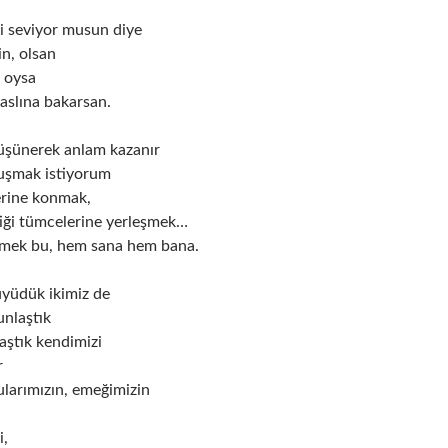
i seviyor musun diye
n, olsan
n oysa
 aslına bakarsan.
üşünerek anlam kazanır
uşmak istiyorum
erine konmak,
iği tümcelerine yerleşmek…
mek bu, hem sana hem bana.
yüdük ikimiz de
unlaştık
 aştık kendimizi
r
ularımızın, emeğimizin
i,