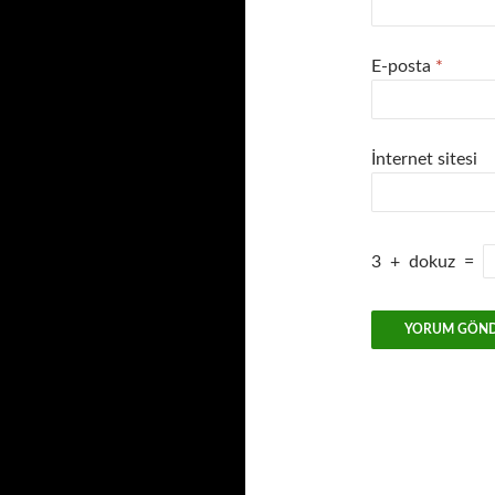
E-posta
*
İnternet sitesi
3
+
dokuz
=