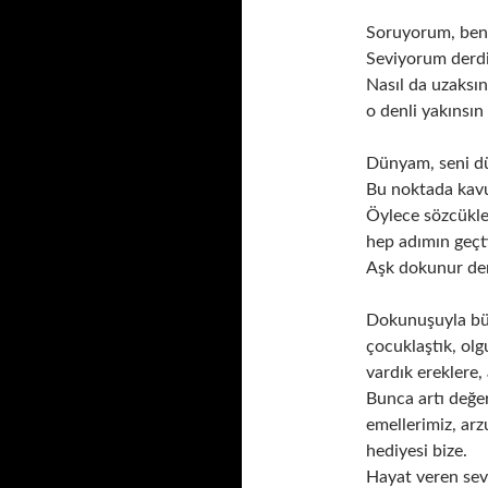
Soruyorum, ben
Seviyorum derdi
Nasıl da uzaksı
o denli yakınsın
Dünyam, seni d
Bu noktada kav
Öylece sözcükl
hep adımın geçt
Aşk dokunur de
Dokunuşuyla bü
çocuklaştık, olg
vardık ereklere,
Bunca artı değe
emellerimiz, arz
hediyesi bize.
Hayat veren sev