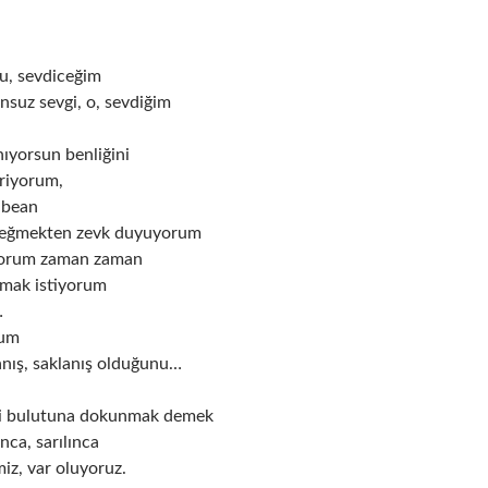
ku, sevdiceğim
nsuz sevgi, o, sevdiğim
ıyorsun benliğini
triyorum,
nbean
n eğmekten zevk duyuyorum
iyorum zaman zaman
amak istiyorum
…
rum
anış, saklanış olduğunu…
gi bulutuna dokunmak demek
nca, sarılınca
miz, var oluyoruz.