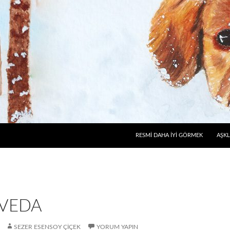
RESMI DAHA İYI GÖRMEK
AŞKL
 VEDA
SEZER ESENSOY ÇIÇEK
YORUM YAPIN