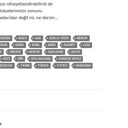
ızı nihayetlendirebilirdi de
 hikâyelerimizin sonunu
adan’dan değil mi, ne dersin…
 DEĞER
ARZU
AŞK
AŞKLA VEDA
BENLIK
ÜNYA
EMEK
EMEL
EREK
ESARET
GÖZ
E
HIKAYE
NOKTA
SAKLANIŞ
SEVGI
SEVI
ŞIIR
SOLUKLANIŞ
SONSUZ SEVGI
SÖZCÜK
TANRI
TÜMCE
TUTKU
YARADAN
e