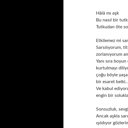
a
m
Hâlâ mı aşk
a
:
Bu nasıl bir tut
Tutkudan öte so
Etkilemez mi san
Sarsılıyorum, ti
zorlanıyorum a
Yanı sıra boyu
kurtulmayı dil
çoğu böyle yaş
bir esaret belki
Ve kabul ediyo
engin bir solukl
Sonsuzluk, sev
Ancak aşkla sarı
ışıldıyor gözleri