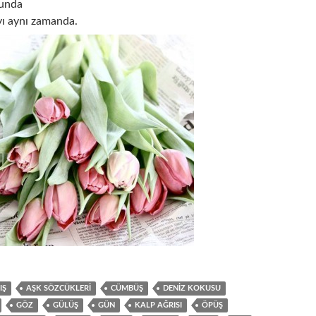
unda
ıyı aynı zamanda.
IŞ
AŞK SÖZCÜKLERI
CÜMBÜŞ
DENIZ KOKUSU
GÖZ
GÜLÜŞ
GÜN
KALP AĞRISI
ÖPÜŞ