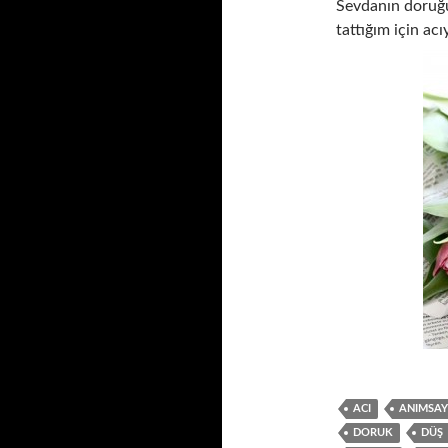
Sevdanın doruğ
tattığım için ac
ACI
ANIMSAY
DORUK
DÜŞ