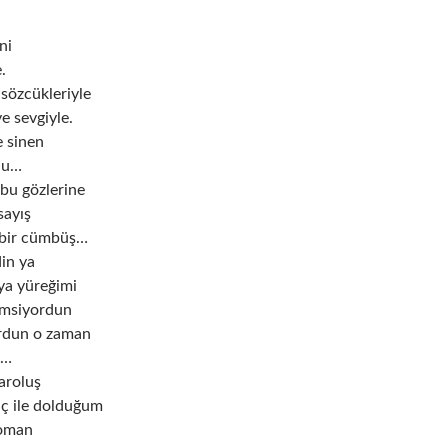
ni
e.
sözcükleriyle
e sevgiyle.
 sinen
nu…
 bu gözlerine
sayış
, bir cümbüş…
in ya
ya yüreğimi
imsiyordun
ordun o zaman
ş…
aroluş
ç ile dolduğum
roman