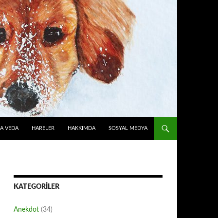
A VEDA
HARELER
HAKKIMDA
SOSYAL MEDYA
KATEGORILER
Anekdot
(34)