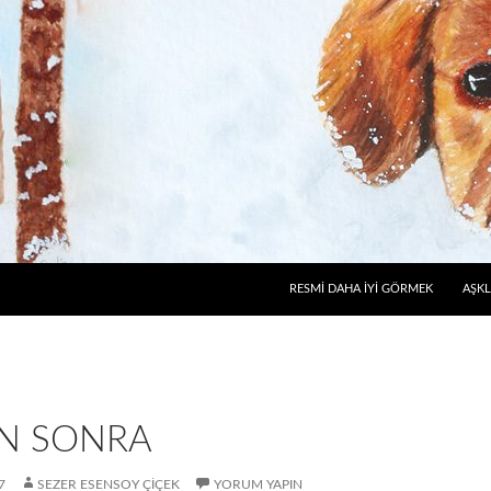
RESMI DAHA İYI GÖRMEK
AŞKL
N SONRA
7
SEZER ESENSOY ÇIÇEK
YORUM YAPIN