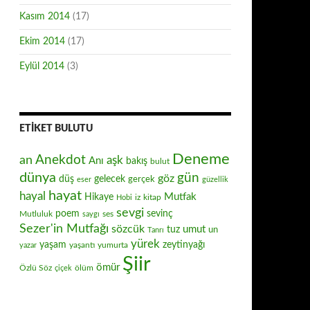
Kasım 2014
(17)
Ekim 2014
(17)
Eylül 2014
(3)
ETIKET BULUTU
Deneme
Anekdot
an
aşk
Anı
bakış
bulut
dünya
gün
göz
düş
gelecek
gerçek
eser
güzellik
hayat
hayal
Mutfak
Hikaye
iz
kitap
Hobi
sevgi
poem
sevinç
Mutluluk
ses
saygı
Sezer'in Mutfağı
sözcük
umut
tuz
un
Tanrı
yürek
zeytinyağı
yaşam
yaşantı
yumurta
yazar
Şiir
ömür
Özlü Söz
ölüm
çiçek