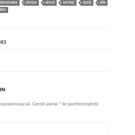
DEN SONRA
SEVDA
SEVGI
SEVINÇ
SEZIŞ
ŞIIR
REK
IES
IN
 yayınlanmayacak.
Gerekli alanlar
*
ile işaretlenmişlerdir