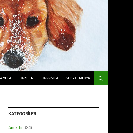
A VEDA
HARELER
HAKKIMDA
SOSYAL MEDYA
KATEGORILER
Anekdot
(34)