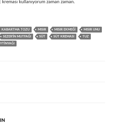
üt kreması kullanıyorum zaman zaman.
KABARTMA TOZU
MISIR
MISIR EKMEĞI
MISIR UNU
SEZER'IN MUTFAĞI
SÜT
SÜT KREMASI
TUZ
YTINYAĞI
IN