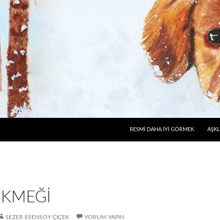
RESMI DAHA İYI GÖRMEK
AŞKL
EKMEĞI
SEZER ESENSOY ÇIÇEK
YORUM YAPIN