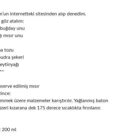
n’un internetteki sitesinden alıp denedim.
 göz atalım:
 buğday unu
ı mısır unu
ma tozu
pudra şekeri
eytinyağı
**
serve edilmiş mısır
lince:
enmek üzere malzemeler karıştırılır. Yağlanmış baton
zeri kızarana dek 175 derece sıcaklıkta fırınlanır.
: 200 ml