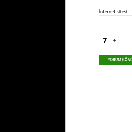
İnternet sitesi
+