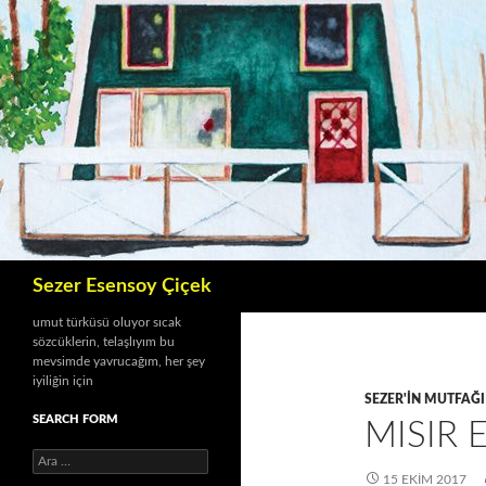
İçeriğe
atla
Ara
Sezer Esensoy Çiçek
umut türküsü oluyor sıcak
sözcüklerin, telaşlıyım bu
mevsimde yavrucağım, her şey
iyiliğin için
SEZER'IN MUTFAĞI
SEARCH FORM
MISIR 
A
r
15 EKIM 2017