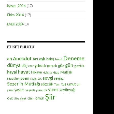
Kasım 2014
(17)
Ekim 2014
(17)
Eylül 2014
(3)
ETIKET BULUTU
Deneme
Anekdot
an
aşk
Anı
bakış
bulut
dünya
gün
göz
düş
gelecek
gerçek
eser
güzellik
hayat
hayal
Mutfak
Hikaye
iz
kitap
Hobi
sevgi
poem
sevinç
Mutluluk
ses
saygı
Sezer'in Mutfağı
sözcük
umut
tuz
un
Tanrı
yürek
zeytinyağı
yaşam
yaşantı
yumurta
yazar
Şiir
ömür
Özlü Söz
ölüm
çiçek