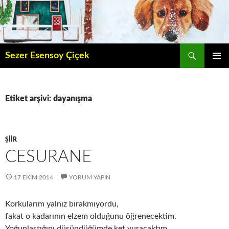
İçeriğe
atla
Ara
Sezer Esensoy Çiçek
BIRINCI
MENÜ
Etiket arşivi: dayanışma
ŞIIR
CESURANE
17 EKIM 2014
YORUM YAPIN
Korkularım yalnız bırakmıyordu,
fakat o kadarının elzem olduğunu öğrenecektim.
Yoğunlaştığını düşündüğümde ket vuracaktım