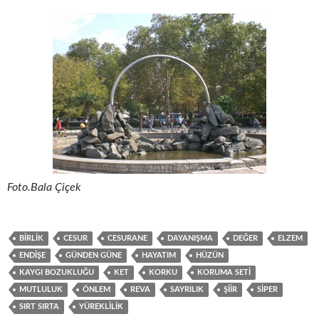
Foto.Bala Çiçek
BIRLIK
CESUR
CESURANE
DAYANIŞMA
DEĞER
ELZEM
ENDIŞE
GÜNDEN GÜNE
HAYATIM
HÜZÜN
KAYGI BOZUKLUĞU
KET
KORKU
KORUMA SETI
MUTLULUK
ÖNLEM
REVA
SAYRILIK
ŞIIR
SIPER
SIRT SIRTA
YÜREKLILIK