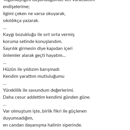
endişelerime;
ilgimi çeken ne varsa okuyarak,
sıkıldıkça yazarak.
…
Kaygı bozukluğu ile sırt sırta vermiş
koruma setinde konuşlandım.
Sayrılık girmesin diye kapıdan içeri
önlemler alarak geçti hayatım…
…
Hüzün ile yıldızım barışmadı
Kendim yarattım mutluluğumu
…
Yüreklilik ile savundum değerlerimi.
Daha cesur addettim kendimi günden güne.
…
Var olmuştum işte..birlik fikri ile güçlenen
duyumsadığım,
en candan dayanışma halinin siperinde.