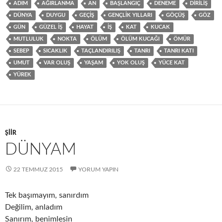
ADIM
AĞIRLANMA
AN
BAŞLANGIÇ
DENEME
DIRILIŞ
DÜNYA
DUYGU
GEÇIŞ
GENÇLIK YILLARI
GÖÇÜŞ
GÖZ
GÜN
GÜZEL IŞ
HAYAT
IŞ
KAT
KUCAK
MUTLULUK
NOKTA
ÖLÜM
ÖLÜM KUCAĞI
ÖMÜR
SEBEP
SICAKLIK
TAÇLANDIRILIŞ
TANRI
TANRI KATI
UMUT
VAR OLUŞ
YAŞAM
YOK OLUŞ
YÜCE KAT
YÜREK
ŞIIR
DÜNYAM
22 TEMMUZ 2015
YORUM YAPIN
Tek başımayım, sanırdım
Değilim, anladım
Sanırım, benimlesin