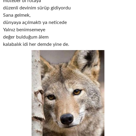
muteber bi rotaya
düzenli devinim sürüp gidiyordu
Sana gelmek,
dünyaya açılmaktı ya neticede
Yalnız benimsemeye
değer bulduğum âlem
kalabalık idi her demde yine de.