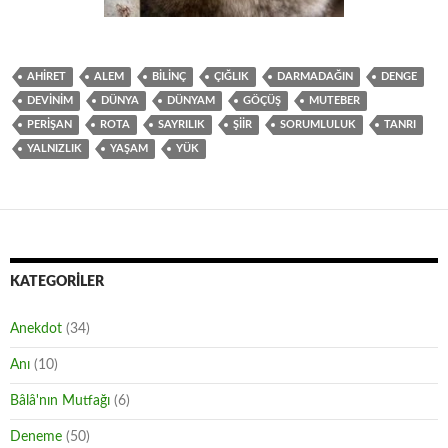
AHIRET
ALEM
BILINÇ
ÇIĞLIK
DARMADAĞIN
DENGE
DEVINIM
DÜNYA
DÜNYAM
GÖÇÜŞ
MUTEBER
PERIŞAN
ROTA
SAYRILIK
ŞIIR
SORUMLULUK
TANRI
YALNIZLIK
YAŞAM
YÜK
KATEGORILER
Anekdot
(34)
Anı
(10)
Bâlâ'nın Mutfağı
(6)
Deneme
(50)