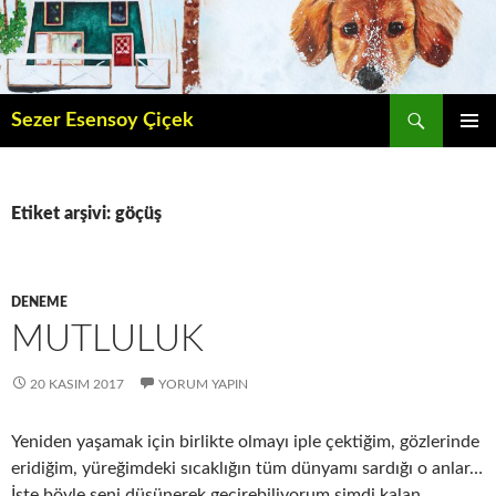
İçeriğe
atla
Ara
Sezer Esensoy Çiçek
BIRINCI
MENÜ
Etiket arşivi: göçüş
DENEME
MUTLULUK
20 KASIM 2017
YORUM YAPIN
Yeniden yaşamak için birlikte olmayı iple çektiğim, gözlerinde
eridiğim, yüreğimdeki sıcaklığın tüm dünyamı sardığı o anlar…
İşte böyle seni düşünerek geçirebiliyorum şimdi kalan