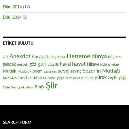
Ekim 2014
(17)
Eylül 2014
(3)
ETIKET BULUTU
Deneme
Anekdot
dünya
an
aşk
Anı
düş
bakış
bulut
eser
hayat
gün
hayal
göz
gelecek
gerçek
Hikaye
iz
kitap
güzellik
Hobi
sevgi
Sezer'in Mutfağı
Mutfak
poem
sevinç
Mutluluk
ses
saygı
yürek
sözcük
umut
zeytinyağı
tuz
un
yaşam
yaşantı
yumurta
Tanrı
yazar
Şiir
ömür
Özlü Söz
ölüm
çiçek
SEARCH FORM