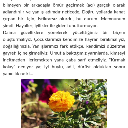
bilmeyen bir arkadaşla ömür geçirmek (acı) gerçek olarak
adlandırılır ve yanlış adımdır neticede. Doğru yollarda kanat
çırpan biri için, istikrarsız olurdu, bu durum. Memnunum
şimdi. Hayaller; iyilikler ile gideni unutturmuyor.
Daima güzelliklere yönelerek yücelttiğimiz bir biçem
oluşturmalıyız. Çocuklarımızı kendimize hayran bırakmalıyız,
doğallığımızla. Yanlışlarımızı fark ettikçe, kendimizi düzeltme
gayreti içine girmeliyiz. Umutla baktığımız yarınlarda, kimseyi
incitmeden ilerlemekten yana çaba sarf etmeliyiz. “Kırmak
kolay” deniyor ya; iyi huylu, adil, dürüst olduktan sonra
yapıcılık ne ki…