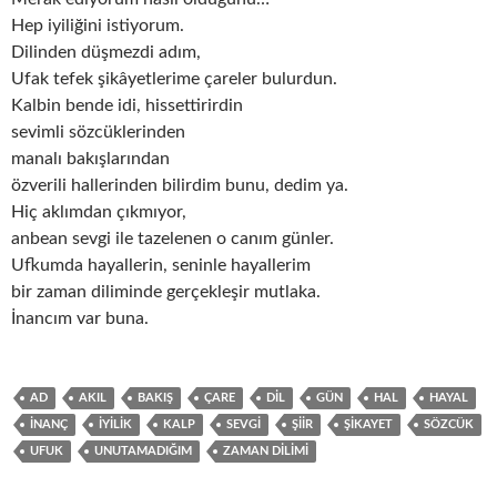
Hep iyiliğini istiyorum.
Dilinden düşmezdi adım,
Ufak tefek şikâyetlerime çareler bulurdun.
Kalbin bende idi, hissettirirdin
sevimli sözcüklerinden
manalı bakışlarından
özverili hallerinden bilirdim bunu, dedim ya.
Hiç aklımdan çıkmıyor,
anbean sevgi ile tazelenen o canım günler.
Ufkumda hayallerin, seninle hayallerim
bir zaman diliminde gerçekleşir mutlaka.
İnancım var buna.
AD
AKIL
BAKIŞ
ÇARE
DIL
GÜN
HAL
HAYAL
INANÇ
IYILIK
KALP
SEVGI
ŞIIR
ŞIKAYET
SÖZCÜK
UFUK
UNUTAMADIĞIM
ZAMAN DILIMI