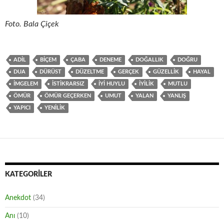
Foto. Bala Çiçek
ADIL
BIÇEM
ÇABA
DENEME
DOĞALLIK
DOĞRU
DUA
DÜRÜST
DÜZELTME
GERÇEK
GÜZELLIK
HAYAL
IMGELEM
ISTIKRARSIZ
IYI HUYLU
IYILIK
MUTLU
ÖMÜR
ÖMÜR GEÇERKEN
UMUT
YALAN
YANLIŞ
YAPICI
YENILIK
KATEGORILER
Anekdot
(34)
Anı
(10)