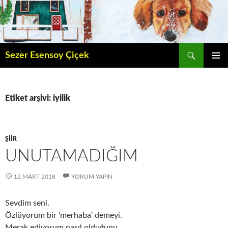
İçeriğe
atla
Ara
Sezer Esensoy Çiçek
BIRINCI
MENÜ
Etiket arşivi: iyilik
ŞIIR
UNUTAMADIĞIM
12 MART 2018
YORUM YAPIN
Sevdim seni.
Özlüyorum bir ‘merhaba’ demeyi.
Merak ediyorum nasıl olduğunu…