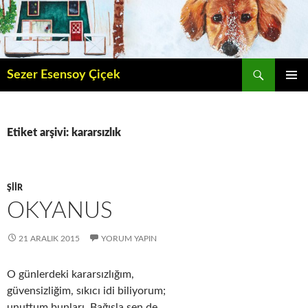
İçeriğe
atla
Ara
Sezer Esensoy Çiçek
BIRINCI
MENÜ
Etiket arşivi: kararsızlık
ŞIIR
OKYANUS
21 ARALIK 2015
YORUM YAPIN
O günlerdeki kararsızlığım,
güvensizliğim, sıkıcı idi biliyorum;
unuttum bunları. Bağışla sen de.