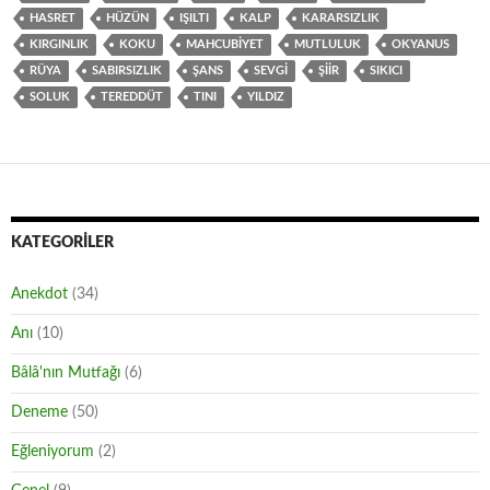
HASRET
HÜZÜN
IŞILTI
KALP
KARARSIZLIK
KIRGINLIK
KOKU
MAHCUBIYET
MUTLULUK
OKYANUS
RÜYA
SABIRSIZLIK
ŞANS
SEVGI
ŞIIR
SIKICI
SOLUK
TEREDDÜT
TINI
YILDIZ
KATEGORILER
Anekdot
(34)
Anı
(10)
Bâlâ'nın Mutfağı
(6)
Deneme
(50)
Eğleniyorum
(2)