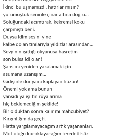
İkinci buluşmamızdı, hatırlar mısın?
yürümüştük seninle çınar altına doğru…
Soluğundaki acımtırak, kekremsi koku
çarpmıştı beni.
Duysa idim sesini yine
kalbe dolan tınılarıyla yıldızlar arasından…
Sevginin ışıttığı okyanusa hasretim
son bulsa idi o an!
Şansımı yeniden yakalamak için
asumana uzanışım…
Gidişinle dünyamı kaplayan hüzün!
Önemi yok ama bunun
yansıdı ya ışıltın rüyalarıma
hiç beklemediğim şekilde!
Bir olduktan sonra kalır mı mahcubiyet?
Kırgınlığım da geçti.
Hatta yargılamayacağım artık yaşananları.
Mutluluğu kucaklayacağım tereddütsüz.