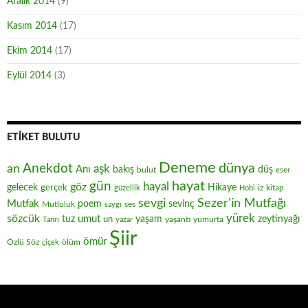
Aralık 2014
(9)
Kasım 2014
(17)
Ekim 2014
(17)
Eylül 2014
(3)
ETIKET BULUTU
Deneme
Anekdot
dünya
an
aşk
Anı
düş
bakış
bulut
eser
hayat
gün
hayal
göz
gelecek
gerçek
Hikaye
iz
kitap
güzellik
Hobi
sevgi
Sezer'in Mutfağı
Mutfak
poem
sevinç
Mutluluk
ses
saygı
yürek
sözcük
umut
zeytinyağı
tuz
un
yaşam
yaşantı
yumurta
Tanrı
yazar
Şiir
ömür
Özlü Söz
ölüm
çiçek