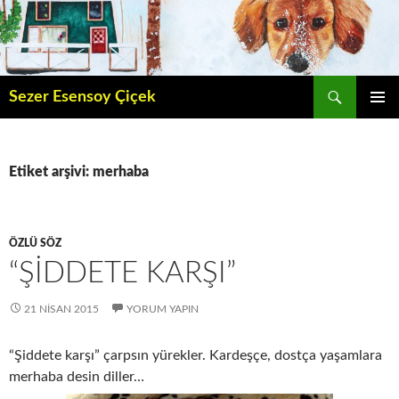
İçeriğe
atla
Ara
Sezer Esensoy Çiçek
BIRINCI
MENÜ
Etiket arşivi: merhaba
ÖZLÜ SÖZ
“ŞIDDETE KARŞI”
21 NISAN 2015
YORUM YAPIN
“Şiddete karşı” çarpsın yürekler. Kardeşçe, dostça yaşamlara
merhaba desin diller…