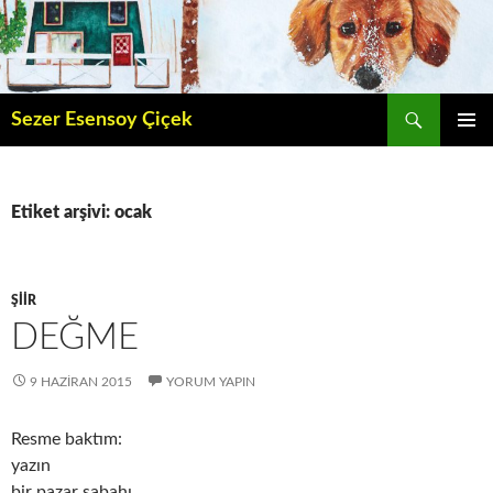
İçeriğe
atla
Ara
Sezer Esensoy Çiçek
BIRINCI
MENÜ
Etiket arşivi: ocak
ŞIIR
DEĞME
9 HAZIRAN 2015
YORUM YAPIN
Resme baktım:
yazın
bir pazar sabahı