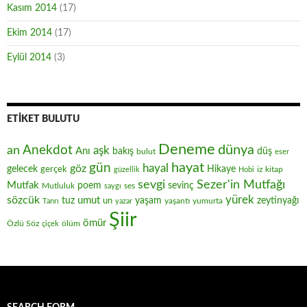
Kasım 2014
(17)
Ekim 2014
(17)
Eylül 2014
(3)
ETIKET BULUTU
Deneme
Anekdot
dünya
an
aşk
Anı
düş
bakış
bulut
eser
hayat
gün
hayal
göz
gelecek
gerçek
Hikaye
iz
kitap
güzellik
Hobi
sevgi
Sezer'in Mutfağı
Mutfak
poem
sevinç
Mutluluk
ses
saygı
yürek
sözcük
umut
zeytinyağı
tuz
un
yaşam
yaşantı
yumurta
Tanrı
yazar
Şiir
ömür
Özlü Söz
ölüm
çiçek