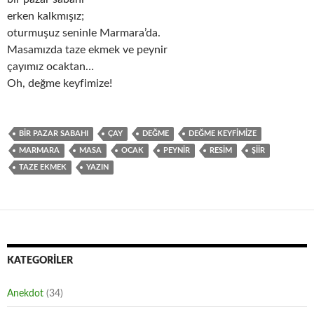
erken kalkmışız;
oturmuşuz seninle Marmara’da.
Masamızda taze ekmek ve peynir
çayımız ocaktan…
Oh, değme keyfimize!
BIR PAZAR SABAHI
ÇAY
DEĞME
DEĞME KEYFIMIZE
MARMARA
MASA
OCAK
PEYNIR
RESIM
ŞIIR
TAZE EKMEK
YAZIN
KATEGORILER
Anekdot
(34)