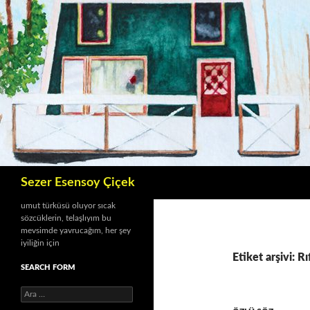
İçeriğe
atla
Ara
Sezer Esensoy Çiçek
umut türküsü oluyor sıcak
sözcüklerin, telaşlıyım bu
mevsimde yavrucağım, her şey
iyiliğin için
Etiket arşivi: Rı
SEARCH FORM
A
r