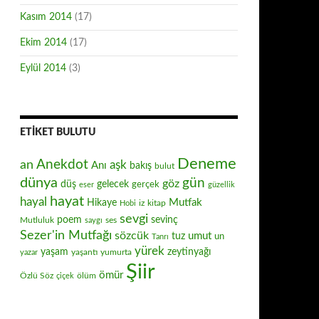
Kasım 2014
(17)
Ekim 2014
(17)
Eylül 2014
(3)
ETIKET BULUTU
Deneme
Anekdot
an
aşk
Anı
bakış
bulut
dünya
gün
göz
düş
gelecek
gerçek
eser
güzellik
hayat
hayal
Mutfak
Hikaye
iz
kitap
Hobi
sevgi
poem
sevinç
Mutluluk
ses
saygı
Sezer'in Mutfağı
sözcük
umut
tuz
un
Tanrı
yürek
zeytinyağı
yaşam
yaşantı
yumurta
yazar
Şiir
ömür
Özlü Söz
ölüm
çiçek