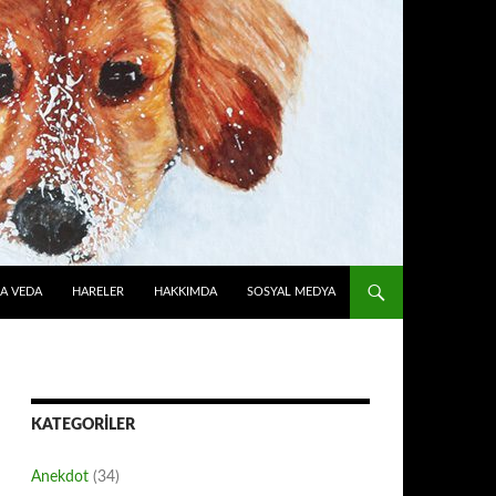
A VEDA
HARELER
HAKKIMDA
SOSYAL MEDYA
KATEGORILER
Anekdot
(34)