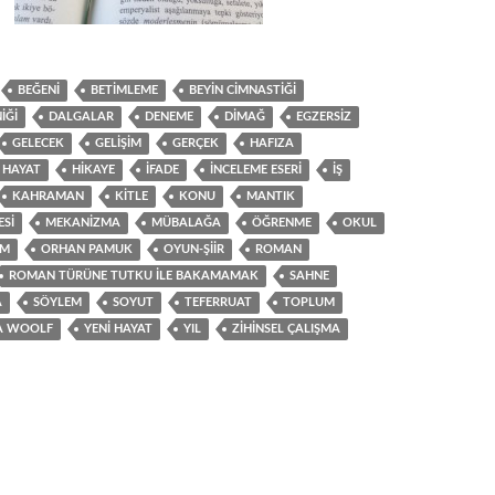
BEĞENI
BETIMLEME
BEYIN CIMNASTIĞI
IĞI
DALGALAR
DENEME
DIMAĞ
EGZERSIZ
GELECEK
GELIŞIM
GERÇEK
HAFIZA
HAYAT
HIKAYE
IFADE
INCELEME ESERI
IŞ
KAHRAMAN
KITLE
KONU
MANTIK
SI
MEKANIZMA
MÜBALAĞA
ÖĞRENME
OKUL
EM
ORHAN PAMUK
OYUN-ŞIIR
ROMAN
ROMAN TÜRÜNE TUTKU ILE BAKAMAMAK
SAHNE
A
SÖYLEM
SOYUT
TEFERRUAT
TOPLUM
IA WOOLF
YENI HAYAT
YIL
ZIHINSEL ÇALIŞMA