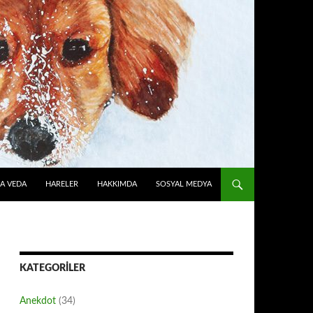
A VEDA
HARELER
HAKKIMDA
SOSYAL MEDYA
KATEGORILER
Anekdot
(34)