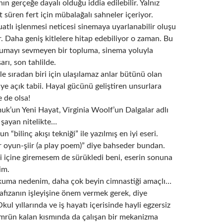
n gerçeğe dayalı olduğu iddia edilebilir. Yalnız
t süren fert için mübalağalı sahneler içeriyor.
tlı işlenmesi neticesi sinemaya uyarlanabilir oluşu
 Daha geniş kitlelere hitap edebiliyor o zaman. Bu
umayı sevmeyen bir topluma, sinema yoluyla
arı, son tahlilde.
yle sıradan biri için ulaşılamaz anlar bütünü olan
e açık tabii. Hayal gücünü geliştiren unsurlara
e de olsa!
k’un Yeni Hayat, Virginia Woolf’un Dalgalar adlı
e şayan nitelikte…
n “bilinç akışı tekniği” ile yazılmış en iyi eseri.
 oyun-şiir (a play poem)” diye bahseder bundan.
i içine giremesem de sürükledi beni, eserin sonuna
im.
okuma nedenim, daha çok beyin cimnastiği amaçlı…
hafızanın işleyişine önem vermek gerek, diye
l yıllarında ve iş hayatı içerisinde hayli egzersiz
mrün kalan kısmında da çalışan bir mekanizma