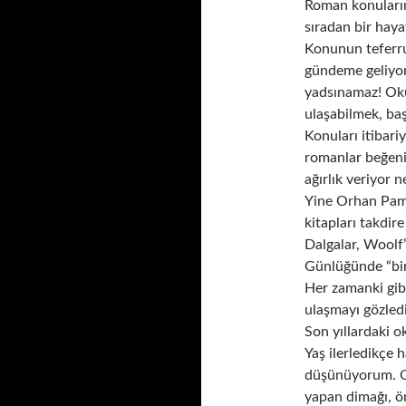
Roman konularını
sıradan bir haya
Konunun teferrua
gündeme geliyor.
yadsınamaz! Ok
ulaşabilmek, baş
Konuları itibari
romanlar beğeniy
ağırlık veriyor n
Yine Orhan Pamu
kitapları takdir
Dalgalar, Woolf’u
Günlüğünde “bir
Her zamanki gib
ulaşmayı gözled
Son yıllardaki 
Yaş ilerledikçe 
düşünüyorum. Oku
yapan dimağı, ö