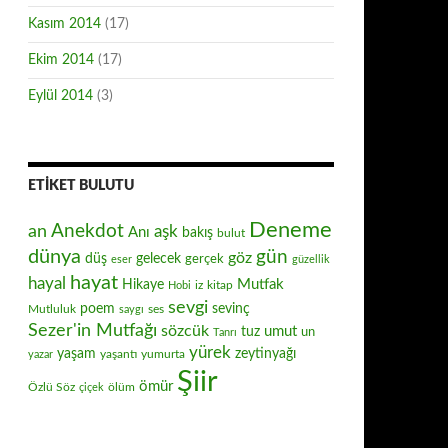
Kasım 2014
(17)
Ekim 2014
(17)
Eylül 2014
(3)
ETIKET BULUTU
Deneme
Anekdot
an
aşk
Anı
bakış
bulut
dünya
gün
göz
düş
gelecek
gerçek
eser
güzellik
hayat
hayal
Mutfak
Hikaye
iz
kitap
Hobi
sevgi
poem
sevinç
Mutluluk
ses
saygı
Sezer'in Mutfağı
sözcük
umut
tuz
un
Tanrı
yürek
zeytinyağı
yaşam
yaşantı
yumurta
yazar
Şiir
ömür
Özlü Söz
ölüm
çiçek