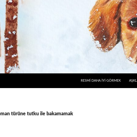
RESMI DAHA İYI GÖRMEK
AŞKL
 Roman türüne tutku ile bakamamak