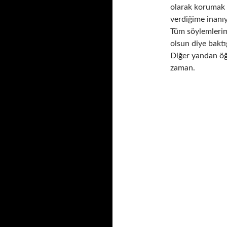
olarak korumak 
verdiğime inanı
Tüm söylemlerim
olsun diye baktı
Diğer yandan öğ
zaman.