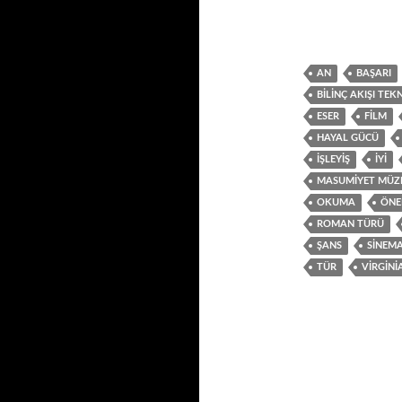
AN
BAŞARI
BILINÇ AKIŞI TEKN
ESER
FILM
HAYAL GÜCÜ
IŞLEYIŞ
IYI
MASUMIYET MÜZE
OKUMA
ÖN
ROMAN TÜRÜ
ŞANS
SINEM
TÜR
VIRGIN