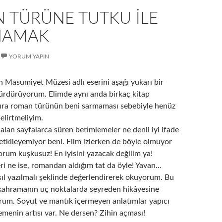
 TÜRÜNE TUTKU İLE
MAMAK
YORUM YAPIN
Masumiyet Müzesi adlı eserini aşağı yukarı bir
sürdürüyorum. Elimde aynı anda birkaç kitap
sıra roman türünün beni sarmaması sebebiyle henüz
elirtmeliyim.
lan sayfalarca süren betimlemeler ne denli iyi ifade
 etkileyemiyor beni. Film izlerken de böyle olmuyor
rum kuşkusuz! En iyisini yazacak değilim ya!
ri ne ise, romandan aldığım tat da öyle! Yavan…
sıl yazılmalı şeklinde değerlendirerek okuyorum. Bu
kahramanın uç noktalarda seyreden hikâyesine
um. Soyut ve mantık içermeyen anlatımlar yapıcı
menin artısı var. Ne dersen? Zihin açması!