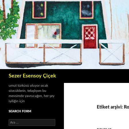
İçeriğe
atla
Ara
Sezer Esensoy Çiçek
umut türküsü oluyor sıcak
sözcüklerin, telaşlıyım bu
mevsimde yavrucağım, her şey
iyiliğin için
Etiket arşivi:
SEARCH FORM
A
r