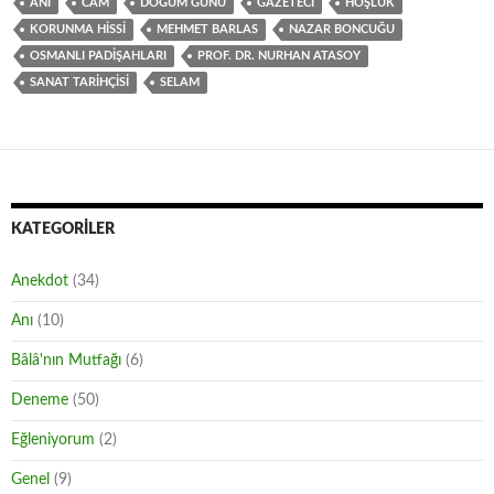
ANI
CAM
DOĞUM GÜNÜ
GAZETECI
HOŞLUK
KORUNMA HISSI
MEHMET BARLAS
NAZAR BONCUĞU
OSMANLI PADIŞAHLARI
PROF. DR. NURHAN ATASOY
SANAT TARIHÇISI
SELAM
KATEGORILER
Anekdot
(34)
Anı
(10)
Bâlâ'nın Mutfağı
(6)
Deneme
(50)
Eğleniyorum
(2)
Genel
(9)