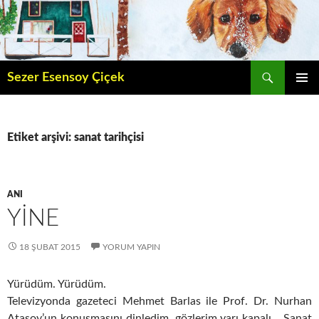
İçeriğe
atla
Ara
Sezer Esensoy Çiçek
BIRINCI
MENÜ
Etiket arşivi: sanat tarihçisi
ANI
YINE
18 ŞUBAT 2015
YORUM YAPIN
Yürüdüm. Yürüdüm.
Televizyonda gazeteci Mehmet Barlas ile Prof. Dr. Nurhan
Atasoy’un konuşmasını dinledim, gözlerim yarı kapalı… Sanat