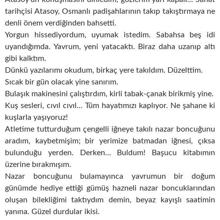
tarihçisi Atasoy, Osmanlı padişahlarının takıp takıştırmaya ne
denli önem verdiğinden bahsetti.
Yorgun hissediyordum, uyumak istedim. Sabahsa beş idi
uyandığımda. Yavrum, yeni yatacaktı. Biraz daha uzanıp altı
gibi kalktım.
Dünkü yazılarımı okudum, birkaç yere takıldım. Düzelttim.
Sıcak bir gün olacak yine sanırım.
Bulaşık makinesini çalıştırdım, kirli tabak-çanak birikmiş yine.
Kuş sesleri, cıvıl cıvıl… Tüm hayatımızı kaplıyor. Ne şahane ki
kuşlarla yaşıyoruz!
Atletime tutturduğum çengelli iğneye takılı nazar boncuğunu
aradım, kaybetmişim; bir yerimize batmadan iğnesi, çıksa
bulunduğu yerden. Derken… Buldum! Başucu kitabımın
üzerine bırakmışım.
Nazar boncuğunu bulamayınca yavrumun bir doğum
günümde hediye ettiği gümüş hazneli nazar boncuklarından
oluşan bilekliğimi taktıydım demin, beyaz kayışlı saatimin
yanına. Güzel durdular ikisi.