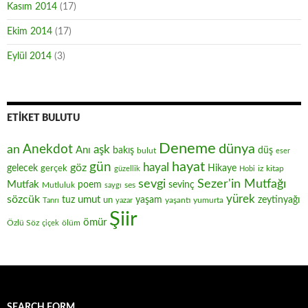
Kasım 2014
(17)
Ekim 2014
(17)
Eylül 2014
(3)
ETIKET BULUTU
Deneme
Anekdot
dünya
an
aşk
Anı
düş
bakış
bulut
eser
hayat
gün
hayal
göz
gelecek
gerçek
Hikaye
iz
kitap
güzellik
Hobi
sevgi
Sezer'in Mutfağı
Mutfak
poem
sevinç
Mutluluk
ses
saygı
yürek
sözcük
umut
zeytinyağı
tuz
un
yaşam
yaşantı
yumurta
Tanrı
yazar
Şiir
ömür
Özlü Söz
ölüm
çiçek
SEARCH FORM