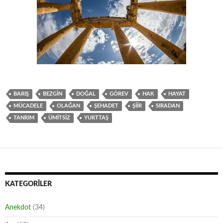
BARIŞ
BEZGIN
DOĞAL
GÖREV
HAK
HAYAT
MÜCADELE
OLAĞAN
ŞEHADET
ŞIIR
SIRADAN
TANRIM
ÜMITSIZ
YURTTAŞ
KATEGORILER
Anekdot
(34)