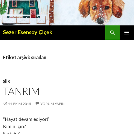
İçeriğe
atla
Ara
Sezer Esensoy Çiçek
BIRINCI
MENÜ
Etiket arşivi: sıradan
ŞIIR
TANRIM
11 EKIM 2015
YORUM YAPIN
“Hayat devam ediyor!”
Kimin için?
Ne için?