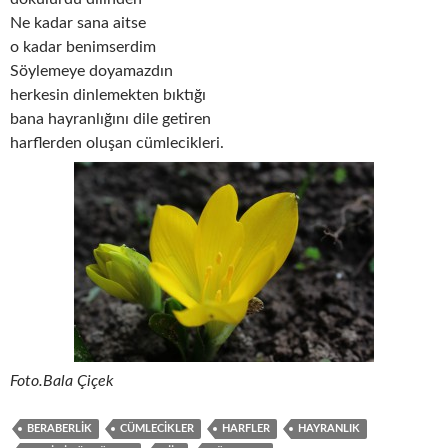
Ne kadar sana aitse
o kadar benimserdim
Söylemeye doyamazdın
herkesin dinlemekten bıktığı
bana hayranlığını dile getiren
harflerden oluşan cümlecikleri.
Foto.Bala Çiçek
BERABERLIK
CÜMLECIKLER
HARFLER
HAYRANLIK