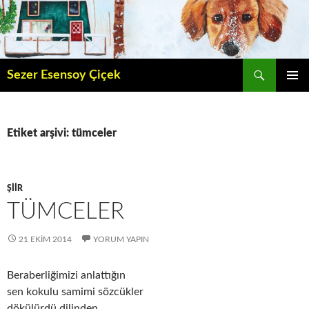
İçeriğe
atla
Ara
Sezer Esensoy Çiçek
BIRINCI
MENÜ
Etiket arşivi: tümceler
ŞIIR
TÜMCELER
21 EKIM 2014
YORUM YAPIN
Beraberliğimizi anlattığın
sen kokulu samimi sözcükler
dökülürdü dilinden