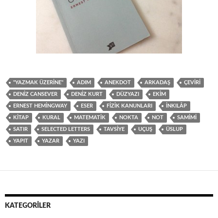
"YAZMAK ÜZERINE"
ADIM
ANEKDOT
ARKADAŞ
ÇEVIRI
DENIZ CANSEVER
DENIZ KURT
DÜZYAZI
EKIM
ERNEST HEMINGWAY
ESER
FIZIK KANUNLARI
İNKILÂP
KITAP
KURAL
MATEMATIK
NOKTA
NOT
SAMIMI
SATIR
SELECTED LETTERS
TAVSIYE
UÇUŞ
ÜSLUP
YAPIT
YAZAR
YAZI
KATEGORILER