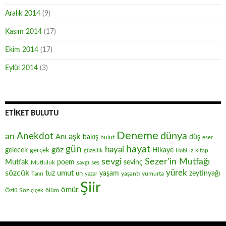
Aralık 2014
(9)
Kasım 2014
(17)
Ekim 2014
(17)
Eylül 2014
(3)
ETIKET BULUTU
Deneme
Anekdot
dünya
an
aşk
Anı
düş
bakış
bulut
eser
hayat
gün
hayal
göz
gelecek
gerçek
Hikaye
iz
kitap
güzellik
Hobi
sevgi
Sezer'in Mutfağı
Mutfak
poem
sevinç
Mutluluk
ses
saygı
yürek
sözcük
umut
zeytinyağı
tuz
un
yaşam
yaşantı
yumurta
Tanrı
yazar
Şiir
ömür
Özlü Söz
ölüm
çiçek