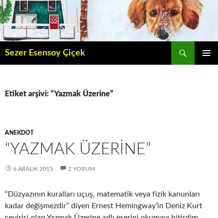
İçeriğe
atla
Ara
Sezer Esensoy Çiçek
BIRINCI
MENÜ
Etiket arşivi: “Yazmak Üzerine”
ANEKDOT
“YAZMAK ÜZERINE”
6 ARALIK 2015
2 YORUM
“Düzyazının kuralları uçuş, matematik veya fizik kanunları
kadar değişmezdir” diyen Ernest Hemingway’in Deniz Kurt
çevirisi olan Yazmak Üzerine adlı eserini okumayı bitirdim.