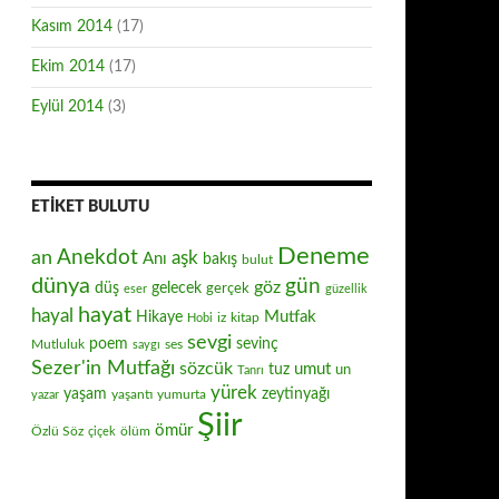
Kasım 2014
(17)
Ekim 2014
(17)
Eylül 2014
(3)
ETIKET BULUTU
Deneme
Anekdot
an
aşk
Anı
bakış
bulut
dünya
gün
göz
düş
gelecek
gerçek
eser
güzellik
hayat
hayal
Mutfak
Hikaye
iz
kitap
Hobi
sevgi
poem
sevinç
Mutluluk
ses
saygı
Sezer'in Mutfağı
sözcük
umut
tuz
un
Tanrı
yürek
zeytinyağı
yaşam
yaşantı
yumurta
yazar
Şiir
ömür
Özlü Söz
ölüm
çiçek