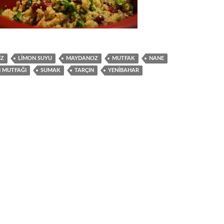
IZ
LIMON SUYU
MAYDANOZ
MUTFAK
NANE
N MUTFAĞI
SUMAK
TARÇIN
YENIBAHAR