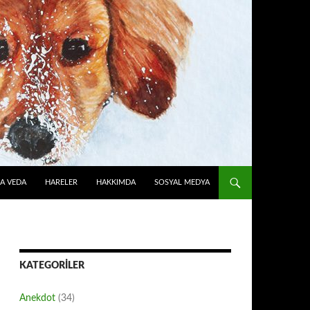
A VEDA
HARELER
HAKKIMDA
SOSYAL MEDYA
KATEGORILER
Anekdot
(34)