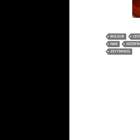
BULGUR
CEV
NAR
SEZER'I
ZEYTINYAĞI