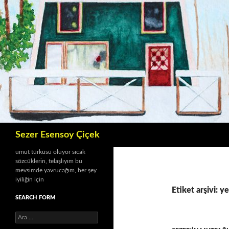
İçeriğe
atla
Ara
Sezer Esensoy Çiçek
umut türküsü oluyor sıcak
sözcüklerin, telaşlıyım bu
mevsimde yavrucağım, her şey
iyiliğin için
Etiket arşivi: y
SEARCH FORM
A
r