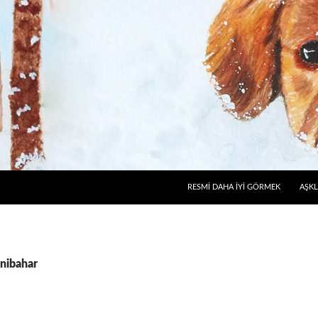
RESMI DAHA İYI GÖRMEK
AŞKL
enibahar