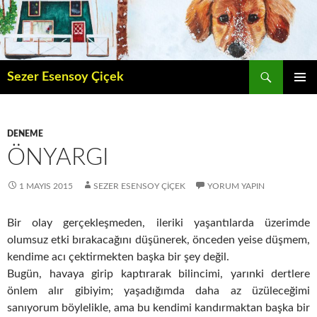
İçeriğe
atla
Ara
Sezer Esensoy Çiçek
BIRINCI
MENÜ
DENEME
ÖNYARGI
1 MAYIS 2015
SEZER ESENSOY ÇIÇEK
YORUM YAPIN
Bir olay gerçekleşmeden, ileriki yaşantılarda üzerimde
olumsuz etki bırakacağını düşünerek, önceden yeise düşmem,
kendime acı çektirmekten başka bir şey değil.
Bugün, havaya girip kaptırarak bilincimi, yarınki dertlere
önlem alır gibiyim; yaşadığımda daha az üzüleceğimi
sanıyorum böylelikle, ama bu kendimi kandırmaktan başka bir