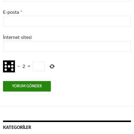
E-posta
*
İnternet sitesi
−
2
=
KATEGORILER