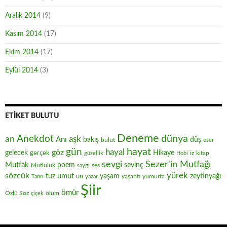
Aralık 2014
(9)
Kasım 2014
(17)
Ekim 2014
(17)
Eylül 2014
(3)
ETIKET BULUTU
Deneme
Anekdot
dünya
an
aşk
Anı
düş
bakış
bulut
eser
hayat
gün
hayal
göz
gelecek
gerçek
Hikaye
iz
kitap
güzellik
Hobi
sevgi
Sezer'in Mutfağı
Mutfak
poem
sevinç
Mutluluk
ses
saygı
yürek
sözcük
umut
zeytinyağı
tuz
un
yaşam
yaşantı
yumurta
Tanrı
yazar
Şiir
ömür
Özlü Söz
ölüm
çiçek