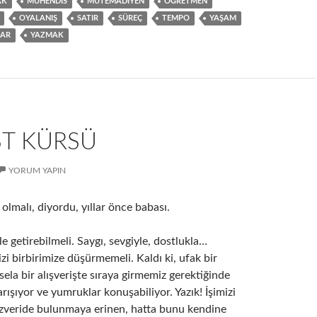
AK
MÜHENDIS
MÜTEMADIYEN
ÖĞRETMEN
OYALANIŞ
SATIR
SÜREÇ
TEMPO
YAŞAM
ZAR
YAZMAK
ST KÜRSÜ
YORUM YAPIN
olmalı, diyordu, yıllar önce babası.
le getirebilmeli. Saygı, sevgiyle, dostlukla…
bizi birbirimize düşürmemeli. Kaldı ki, ufak bir
la bir alışverişte sıraya girmemiz gerektiğinde
arışıyor ve yumruklar konuşabiliyor. Yazık! İşimizi
özveride bulunmaya erinen, hatta bunu kendine