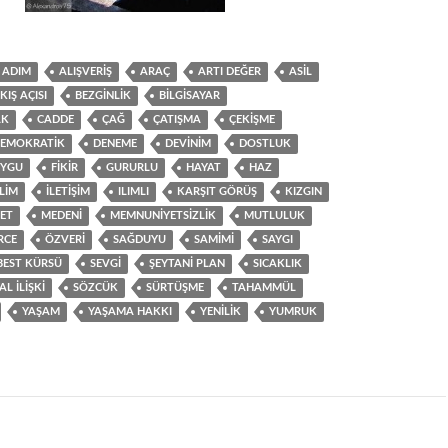
ADIM
ALIŞVERIŞ
ARAÇ
ARTI DEĞER
ASIL
KIŞ AÇISI
BEZGINLIK
BILGISAYAR
AK
CADDE
ÇAĞ
ÇATIŞMA
ÇEKIŞME
EMOKRATIK
DENEME
DEVINIM
DOSTLUK
YGU
FIKIR
GURURLU
HAYAT
HAZ
LIM
ILETIŞIM
ILIMLI
KARŞIT GÖRÜŞ
KIZGIN
ET
MEDENI
MEMNUNIYETSIZLIK
MUTLULUK
RCE
ÖZVERI
SAĞDUYU
SAMIMI
SAYGI
BEST KÜRSÜ
SEVGI
ŞEYTANI PLAN
SICAKLIK
AL ILIŞKI
SÖZCÜK
SÜRTÜŞME
TAHAMMÜL
YAŞAM
YAŞAMA HAKKI
YENILIK
YUMRUK