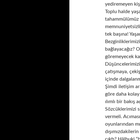
yediremeyen kiş
Toplu halde yaşa
tahammülümüz y
memnuniyetsizli
tek başına! Yaş
Bezginliklerimiz
bağlayacağız? 
göremeyecek kad
Düşüncelerimizi
çatışmaya, çek
içinde dalgalan
Şimdi iletişim ar
göre daha kolay 
ılımlı bir bakış 
Sözcüklerimizi 
vermeli. Acımas
oyunlarından mı
dışımızdakileri
çıktı? Hâlbuki “