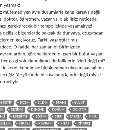
in yazmak!
iz mütemadiyen aynı durumlarla karşı karşıya değil
 doktor, öğretmen, yazar vs. olabiliriz; neticede
ızı gerektirecek bir tempo içinde yaşamalıyız!
a değişik biçemlerde baksak da dünyaya, doğumdan
çlerden geçiyoruz. Farklı yaşantılarımız
sadece. O halde, her zaman birbirimizden
avramlardan, göreneklerden oluşan bir bulut yaşam
her çizgi soluklandığımız derinliklerin izleri değil mi?
 de kendi kendimize hiçbir zaman ulaşamayacağımız
eceğiz. Yeryüzünde bir oyalanış içinde değil miyiz?
vermeliyiz…
I KEYIF
BIÇEM
BILDIK
BRANŞ
BULUT
GI
DEĞIŞIK
DENEME
DOĞUM
DOKTOR
NLI
EDEBIYAT
EĞITIM
ESER
FARKLI
FIKIR
ZELLIK
HIKAYE
KAVRAM
KITAP
KITAPÇI