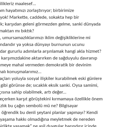
ilikleriz maalesef…
m hayatımızı zorlaştırıyor; birbirimize
ok! Markette, caddede, sokakta hep bir
k; karşıdan geleni görmezden gelme, sanki dünyada
amaktan mı bıktık?
i, umursamazlıklarımızı iklim değişikliklerine mi
Ondandır ya yoksa dünyayı burnunun ucunu
ar gururlu adımlarla arşınlamak hangi akla hizmet?
 karşımızdakine aktarırken de sağduyulu davranıp
işmeye mahal vermeden demokratik bir devinim
malı konuşmalarımız…
açları yoluyla sosyal ilişkiler kurabilmek eski günlere
gibi görünse de; sıcaklık eksik sanki. Oysa samimi,
açısına sahip olabilmek, artı değer…
seçerken karşıt görüştekini kırmamaya özellikle önem
ızlık bu çağın sembolü mü ne? Bilgisayar
 öğrendik bu denli şeytani planlar yapmayı? Kendi
n yaşama hakkı olmadığına meyletmek de nereden
birlikte yaşamak” ne asil duygular barındırır içinde.