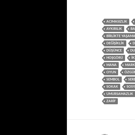
ACIMASIZLIK
AYKIRILIK
BA
BIRLIKTE YAŞAM
DEĞIŞIKLIK
D
DÜŞÜNCE
DU
HOŞGÖRÜ
IK
MANA
MARK
OYUN
ÖZGÜ
SEMBOL
SER
SOKAK
SOSY
UMURSAMAZLIK
ZARIF