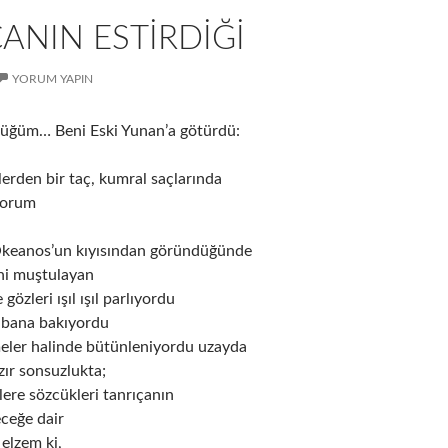
ANIN ESTIRDIĞI
YORUM YAPIN
rdüğüm… Beni Eski Yunan’a götürdü:
erden bir taç, kumral saçlarında
iyorum
Okeanos’un kıyısından göründüğünde
ni muştulayan
gözleri ışıl ışıl parlıyordu
 bana bakıyordu
eler halinde bütünleniyordu uzayda
ır sonsuzlukta;
ere sözcükleri tanrıçanın
eceğe dair
elzem ki,