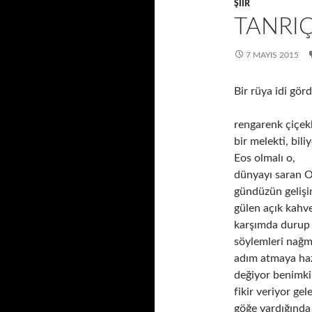
ŞIIR
TANRIÇ
7 MAYIS 2015
Bir rüya idi gö
rengarenk çiçekl
bir melekti, bil
Eos olmalı o,
dünyayı saran 
gündüzün gelişi
gülen açık kahve 
karşımda durup
söylemleri nağm
adım atmaya haz
değiyor benimkil
fikir veriyor gel
göğe vardığında 