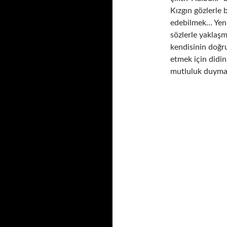
Kızgın gözlerle
edebilmek… Yeni
sözlerle yaklaş
kendisinin doğr
etmek için didin
mutluluk duymak