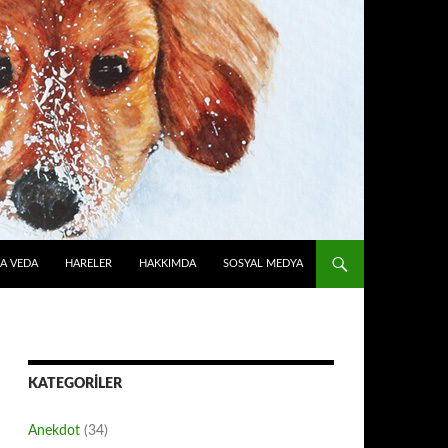
A VEDA
HARELER
HAKKIMDA
SOSYAL MEDYA
KATEGORILER
Anekdot
(34)