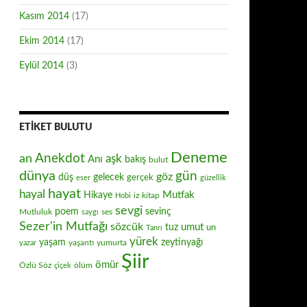
Kasım 2014
(17)
Ekim 2014
(17)
Eylül 2014
(3)
ETIKET BULUTU
Deneme
Anekdot
an
aşk
Anı
bakış
bulut
dünya
gün
göz
düş
gelecek
gerçek
eser
güzellik
hayat
hayal
Mutfak
Hikaye
iz
kitap
Hobi
sevgi
poem
sevinç
Mutluluk
ses
saygı
Sezer'in Mutfağı
sözcük
umut
tuz
un
Tanrı
yürek
zeytinyağı
yaşam
yaşantı
yumurta
yazar
Şiir
ömür
Özlü Söz
ölüm
çiçek