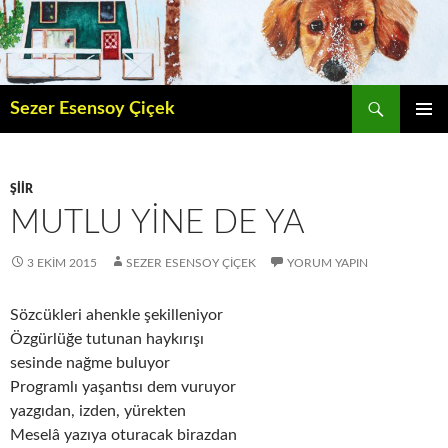
İçeriğe
atla
Ara
Sezer Esensoy Çiçek
BIRINCI
MENÜ
ŞIIR
MUTLU YINE DE YA
3 EKIM 2015
SEZER ESENSOY ÇIÇEK
YORUM YAPIN
Sözcükleri ahenkle şekilleniyor
Özgürlüğe tutunan haykırışı
sesinde nağme buluyor
Programlı yaşantısı dem vuruyor
yazgıdan, izden, yürekten
Meselâ yazıya oturacak birazdan