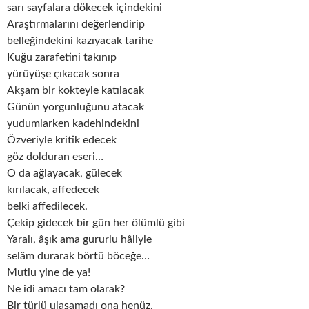
sarı sayfalara dökecek içindekini
Araştırmalarını değerlendirip
belleğindekini kazıyacak tarihe
Kuğu zarafetini takınıp
yürüyüşe çıkacak sonra
Akşam bir kokteyle katılacak
Günün yorgunluğunu atacak
yudumlarken kadehindekini
Özveriyle kritik edecek
göz dolduran eseri…
O da ağlayacak, gülecek
kırılacak, affedecek
belki affedilecek.
Çekip gidecek bir gün her ölümlü gibi
Yaralı, âşık ama gururlu hâliyle
selâm durarak börtü böceğe…
Mutlu yine de ya!
Ne idi amacı tam olarak?
Bir türlü ulaşamadı ona henüz.