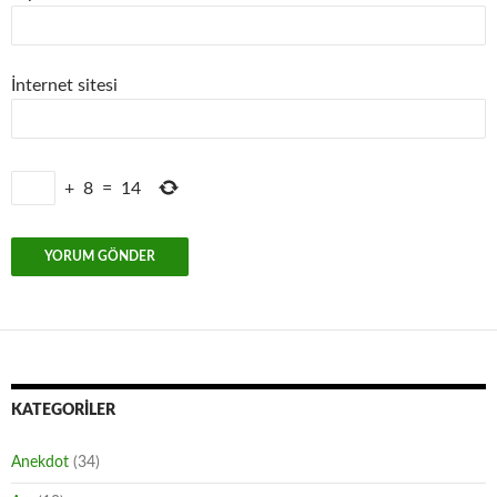
İnternet sitesi
+
8
=
14
KATEGORILER
Anekdot
(34)