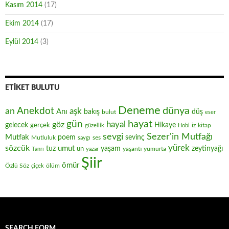
Kasım 2014
(17)
Ekim 2014
(17)
Eylül 2014
(3)
ETIKET BULUTU
Deneme
Anekdot
dünya
an
aşk
Anı
düş
bakış
bulut
eser
hayat
gün
hayal
göz
gelecek
gerçek
Hikaye
iz
kitap
güzellik
Hobi
sevgi
Sezer'in Mutfağı
Mutfak
poem
sevinç
Mutluluk
ses
saygı
yürek
sözcük
umut
zeytinyağı
tuz
un
yaşam
yaşantı
yumurta
Tanrı
yazar
Şiir
ömür
Özlü Söz
ölüm
çiçek
SEARCH FORM