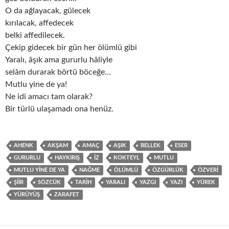
O da ağlayacak, gülecek
kırılacak, affedecek
belki affedilecek.
Çekip gidecek bir gün her ölümlü gibi
Yaralı, âşık ama gururlu hâliyle
selâm durarak börtü böceğe…
Mutlu yine de ya!
Ne idi amacı tam olarak?
Bir türlü ulaşamadı ona henüz.
AHENK
AKŞAM
AMAÇ
AŞIK
BELLEK
ESER
GURURLU
HAYKIRIŞ
IZ
KOKTEYL
MUTLU
MUTLU YINE DE YA
NAĞME
ÖLÜMLÜ
ÖZGÜRLÜK
ÖZVERI
ŞIIR
SÖZCÜK
TARIH
YARALI
YAZGI
YAZI
YÜREK
YÜRÜYÜŞ
ZARAFET