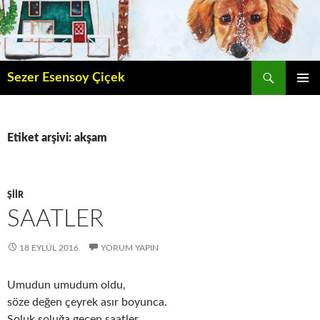
İçeriğe
atla
Ara
Sezer Esensoy Çiçek
BIRINCI
MENÜ
Etiket arşivi: akşam
ŞIIR
SAATLER
18 EYLÜL 2016
YORUM YAPIN
Umudun umudum oldu,
söze değen çeyrek asır boyunca.
Soluk soluğa geçen saatler