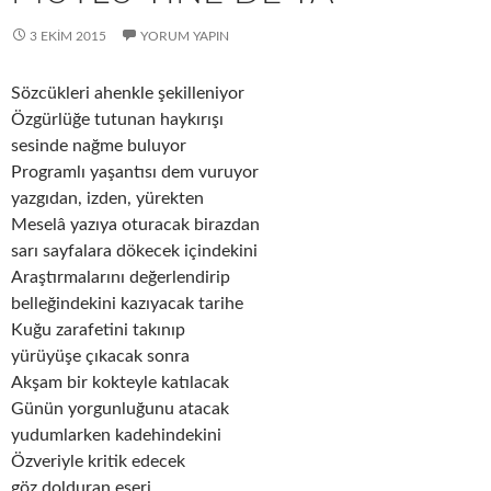
3 EKIM 2015
YORUM YAPIN
Sözcükleri ahenkle şekilleniyor
Özgürlüğe tutunan haykırışı
sesinde nağme buluyor
Programlı yaşantısı dem vuruyor
yazgıdan, izden, yürekten
Meselâ yazıya oturacak birazdan
sarı sayfalara dökecek içindekini
Araştırmalarını değerlendirip
belleğindekini kazıyacak tarihe
Kuğu zarafetini takınıp
yürüyüşe çıkacak sonra
Akşam bir kokteyle katılacak
Günün yorgunluğunu atacak
yudumlarken kadehindekini
Özveriyle kritik edecek
göz dolduran eseri…