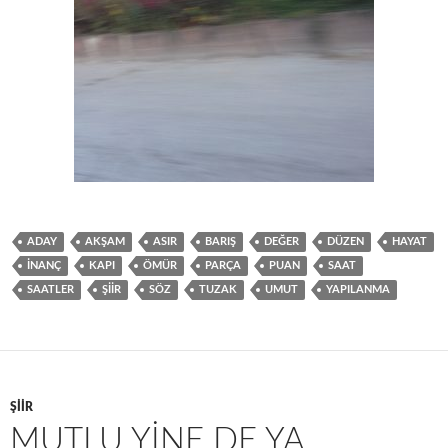
ADAY
AKŞAM
ASIR
BARIŞ
DEĞER
DÜZEN
HAYAT
INANÇ
KAPI
ÖMÜR
PARÇA
PUAN
SAAT
SAATLER
ŞIIR
SÖZ
TUZAK
UMUT
YAPILANMA
ŞIIR
MUTLU YINE DE YA