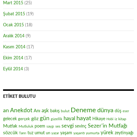
Mart 2015
(25)
Şubat 2015
(19)
Ocak 2015
(18)
Aralık 2014
(9)
Kasım 2014
(17)
Ekim 2014
(17)
Eylül 2014
(3)
ETIKET BULUTU
Deneme
Anekdot
dünya
an
aşk
Anı
düş
bakış
bulut
eser
hayat
gün
hayal
göz
gelecek
gerçek
Hikaye
iz
kitap
güzellik
Hobi
sevgi
Sezer'in Mutfağı
Mutfak
poem
sevinç
Mutluluk
ses
saygı
yürek
sözcük
umut
zeytinyağı
tuz
un
yaşam
yaşantı
yumurta
Tanrı
yazar