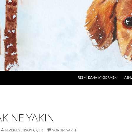
RESMI DAHA İYI GÖRMEK
AŞKL
K NE YAKIN
SEZER ESENSOY ÇIÇEK
YORUM YAPIN