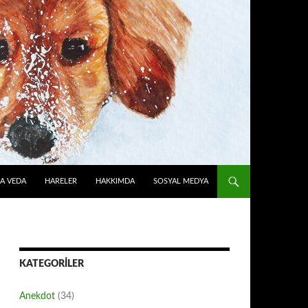
A VEDA
HARELER
HAKKIMDA
SOSYAL MEDYA
KATEGORILER
Anekdot
(34)