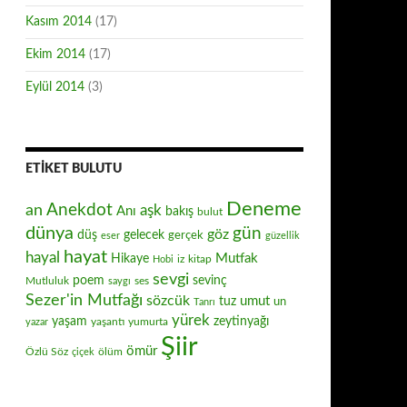
Kasım 2014
(17)
Ekim 2014
(17)
Eylül 2014
(3)
ETIKET BULUTU
Deneme
Anekdot
an
aşk
Anı
bakış
bulut
dünya
gün
göz
düş
gelecek
gerçek
eser
güzellik
hayat
hayal
Mutfak
Hikaye
iz
kitap
Hobi
sevgi
poem
sevinç
Mutluluk
ses
saygı
Sezer'in Mutfağı
sözcük
umut
tuz
un
Tanrı
yürek
zeytinyağı
yaşam
yaşantı
yumurta
yazar
Şiir
ömür
Özlü Söz
ölüm
çiçek