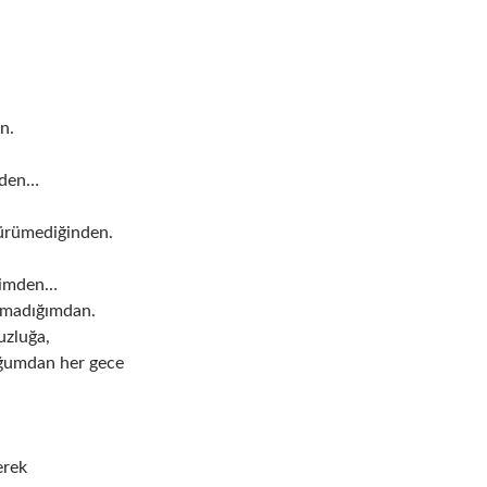
n.
nden…
ürümediğinden.
ğimden…
çmadığımdan.
uzluğa,
uğumdan her gece
erek