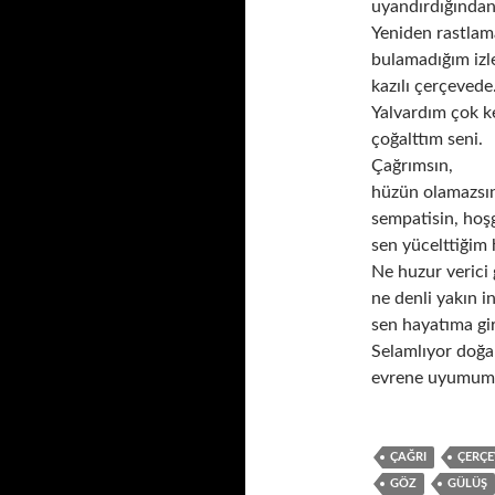
uyandırdığından
Yeniden rastla
bulamadığım izl
kazılı çerçevede
Yalvardım çok ke
çoğalttım seni.
Çağrımsın,
hüzün olamazsı
sempatisin, ho
sen yücelttiğim 
Ne huzur veric
ne denli yakın i
sen hayatıma gir
Selamlıyor doğa
evrene uyumum
ÇAĞRI
ÇERÇE
GÖZ
GÜLÜŞ