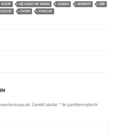
KAYIP
NE UZAK NE YAKIN
SABAH
SEMPATI
ŞIIR
SUZLUK
UYUM
YOKLUK
IN
 yayınlanmayacak.
Gerekli alanlar
*
ile işaretlenmişlerdir