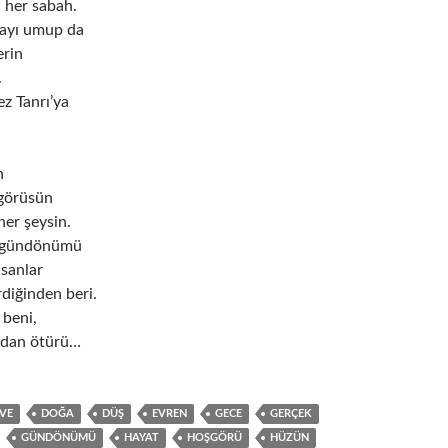
 her sabah.
mayı umup da
erin
.
z Tanrı’ya
n
şgörüsün
her şeysin.
i gündönümü
nsanlar
diğinden beri.
 beni,
dan ötürü…
VE
DOĞA
DÜŞ
EVREN
GECE
GERÇEK
GÜNDÖNÜMÜ
HAYAT
HOŞGÖRÜ
HÜZÜN