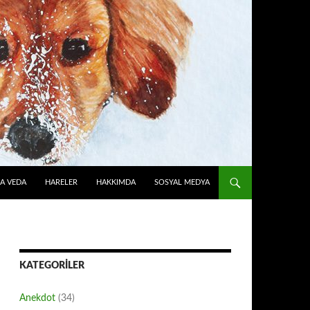
A VEDA
HARELER
HAKKIMDA
SOSYAL MEDYA
KATEGORILER
Anekdot
(34)