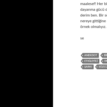
maalesef! Her bir
dayanma gücü de 
derim ben. Bir 
nereye gittiğine 
örnek olmalıyız
se
ANEKDOT
BI
ETKILEYICI
F
ŞARKI
SÖZC