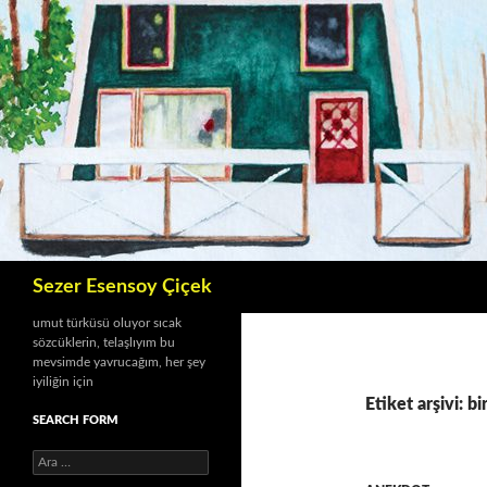
İçeriğe
atla
Ara
Sezer Esensoy Çiçek
umut türküsü oluyor sıcak
sözcüklerin, telaşlıyım bu
mevsimde yavrucağım, her şey
iyiliğin için
Etiket arşivi: bi
SEARCH FORM
A
r