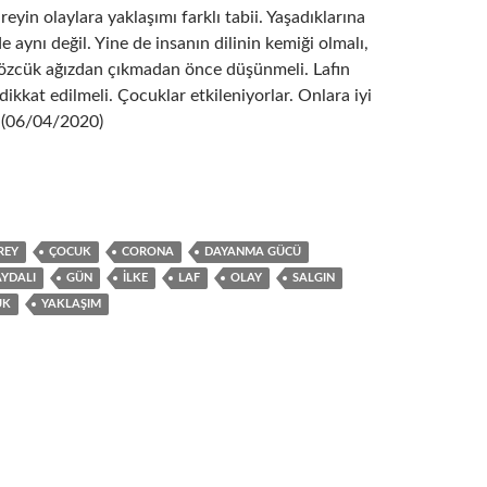
eyin olaylara yaklaşımı farklı tabii. Yaşadıklarına
aynı değil. Yine de insanın dilinin kemiği olmalı,
sözcük ağızdan çıkmadan önce düşünmeli. Lafın
dikkat edilmeli. Çocuklar etkileniyorlar. Onlara iyi
. (06/04/2020)
REY
ÇOCUK
CORONA
DAYANMA GÜCÜ
AYDALI
GÜN
ILKE
LAF
OLAY
SALGIN
ÜK
YAKLAŞIM