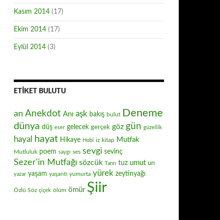
Kasım 2014
(17)
Ekim 2014
(17)
Eylül 2014
(3)
ETIKET BULUTU
Deneme
Anekdot
an
aşk
Anı
bakış
bulut
dünya
gün
göz
düş
gelecek
gerçek
eser
güzellik
hayat
hayal
Mutfak
Hikaye
iz
kitap
Hobi
sevgi
poem
sevinç
Mutluluk
ses
saygı
Sezer'in Mutfağı
sözcük
umut
tuz
un
Tanrı
yürek
zeytinyağı
yaşam
yaşantı
yumurta
yazar
Şiir
ömür
Özlü Söz
ölüm
çiçek