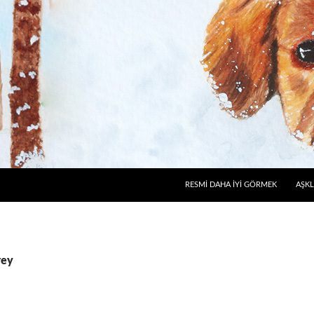
RESMI DAHA İYI GÖRMEK
AŞKL
rey