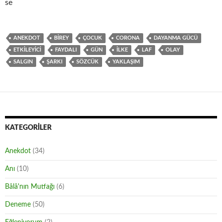
se
ANEKDOT
BIREY
ÇOCUK
CORONA
DAYANMA GÜCÜ
ETKILEYICI
FAYDALI
GÜN
ILKE
LAF
OLAY
SALGIN
ŞARKI
SÖZCÜK
YAKLAŞIM
KATEGORILER
Anekdot
(34)
Anı
(10)
Bâlâ'nın Mutfağı
(6)
Deneme
(50)