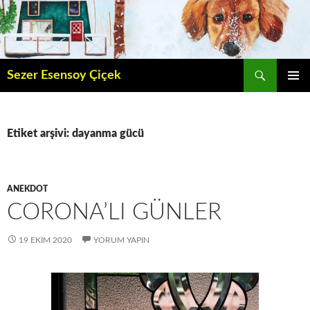
İçeriğe
atla
Ara
Sezer Esensoy Çiçek
BIRINCI
MENÜ
Etiket arşivi: dayanma gücü
ANEKDOT
CORONA’LI GÜNLER
19 EKIM 2020
YORUM YAPIN