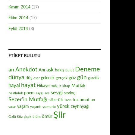
Kasım 2014
(17)
Ekim 2014
(17)
Eylül 2014
(3)
ETIKET BULUTU
Deneme
Anekdot
an
aşk
Anı
bakış
bulut
dünya
gün
göz
düş
gelecek
gerçek
eser
güzellik
hayat
hayal
Mutfak
Hikaye
iz
kitap
Hobi
sevgi
poem
sevinç
Mutluluk
ses
saygı
Sezer'in Mutfağı
sözcük
umut
tuz
un
Tanrı
yürek
zeytinyağı
yaşam
yaşantı
yumurta
yazar
Şiir
ömür
Özlü Söz
ölüm
çiçek