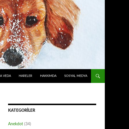
A VEDA
HARELER
HAKKIMDA
SOSYAL MEDYA
KATEGORILER
Anekdot
(34)