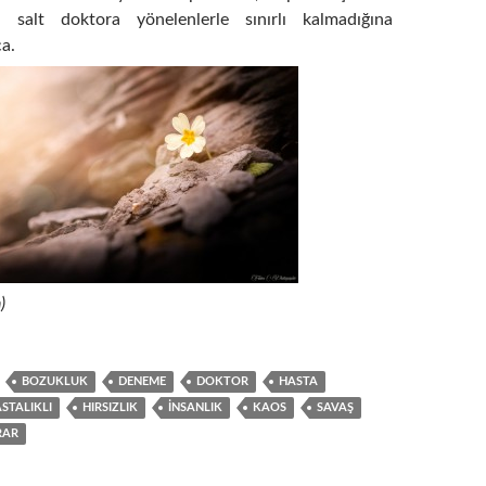
n salt doktora yönelenlerle sınırlı kalmadığına
ca.
)
BOZUKLUK
DENEME
DOKTOR
HASTA
STALIKLI
HIRSIZLIK
INSANLIK
KAOS
SAVAŞ
RAR