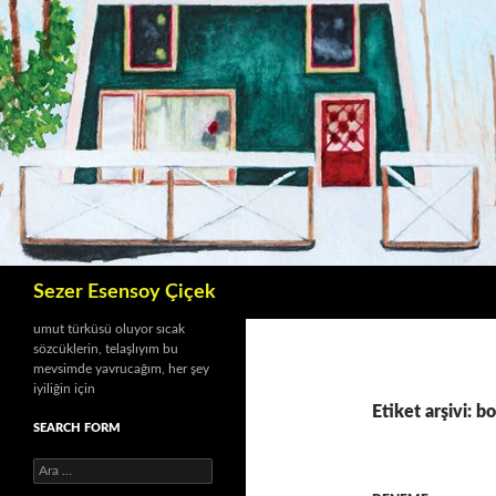
İçeriğe
atla
Ara
Sezer Esensoy Çiçek
umut türküsü oluyor sıcak
sözcüklerin, telaşlıyım bu
mevsimde yavrucağım, her şey
iyiliğin için
Etiket arşivi: b
SEARCH FORM
A
r