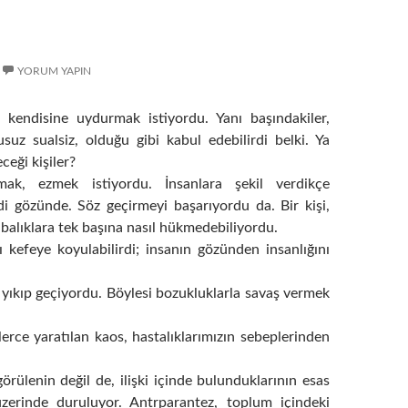
YORUM YAPIN
i kendisine uydurmak istiyordu. Yanı başındakiler,
usuz sualsiz, olduğu gibi kabul edebilirdi belki. Ya
eği kişiler?
mak, ezmek istiyordu. İnsanlara şekil verdikçe
 gözünde. Söz geçirmeyi başarıyordu da. Bir kişi,
balıklara tek başına nasıl hükmedebiliyordu.
nı kefeye koyulabilirdi; insanın gözünden insanlığını
e yıkıp geçiyordu. Böylesi bozukluklarla savaş vermek
iklerce yaratılan kaos, hastalıklarımızın sebeplerinden
örülenin değil de, ilişki içinde bulunduklarının esas
zerinde duruluyor. Antrparantez, toplum içindeki