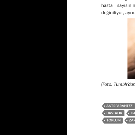
hasta sayısını
değiniliyor, ayrı
(Foto. Tumblr’dan
ANTRPARANTEZ
HASTALIK
HA
TOPLUM
ZA