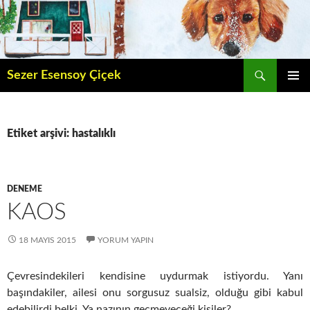
İçeriğe
atla
Ara
Sezer Esensoy Çiçek
BIRINCI
MENÜ
Etiket arşivi: hastalıklı
DENEME
KAOS
18 MAYIS 2015
YORUM YAPIN
Çevresindekileri kendisine uydurmak istiyordu. Yanı
başındakiler, ailesi onu sorgusuz sualsiz, olduğu gibi kabul
edebilirdi belki. Ya nazının geçmeyeceği kişiler?