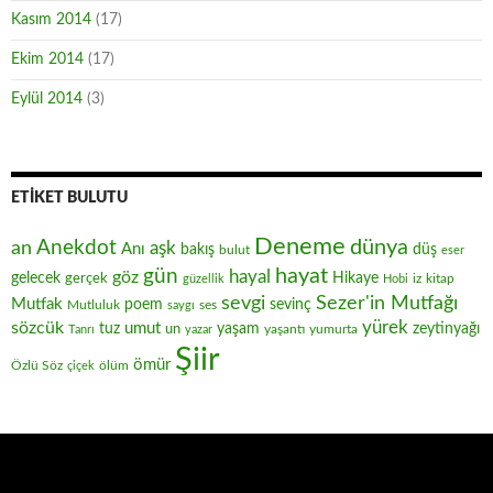
Kasım 2014
(17)
Ekim 2014
(17)
Eylül 2014
(3)
ETIKET BULUTU
Deneme
Anekdot
dünya
an
aşk
Anı
düş
bakış
bulut
eser
hayat
gün
hayal
göz
gelecek
gerçek
Hikaye
iz
kitap
güzellik
Hobi
sevgi
Sezer'in Mutfağı
Mutfak
poem
sevinç
Mutluluk
ses
saygı
yürek
sözcük
umut
zeytinyağı
tuz
un
yaşam
yaşantı
yumurta
Tanrı
yazar
Şiir
ömür
Özlü Söz
ölüm
çiçek