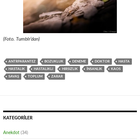
(Foto. Tumblr’dan)
ANTRPARANTEZ
BOZUKLUK
DENEME
DOKTOR
HASTA
HASTALIK
HASTALIKLI
HIRSIZLIK
INSANLIK
KAOS
SAVAŞ
TOPLUM
ZARAR
KATEGORILER
Anekdot
(34)