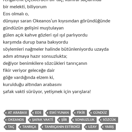
bir melekti, biliyorum
Eos olmalı o,
dünyayı saran Okeanos’un kıyısından göründüğünde
gündüzün gelişini muştulayan
gülen açık kahve gözleri ışıl ışıl parlıyordu
karşımda durup bana bakıyordu
söylemleri nağmeler halinde bütünleniyordu uzayda
adım atmaya hazır sonsuzlukta;
değiyor benimkilere sözcükleri tanrıçanın
fikir veriyor geleceğe dair
göğe vardığında elzem ki,
kurulduğu altından arabasını
şafak vakti sürüyor, yetişmek için yarışlara!
AT ARABASI
EOS
ESKI YUNAN
FIKIR
GÜNDÜZ
OKEANOS
ŞAFAK VAKTI
ŞIIR
SONSUZLUK
SÖZCÜK
TAÇ
TANRIÇA
TANRIÇANIN ESTIRDIĞI
UZAY
YARIŞ