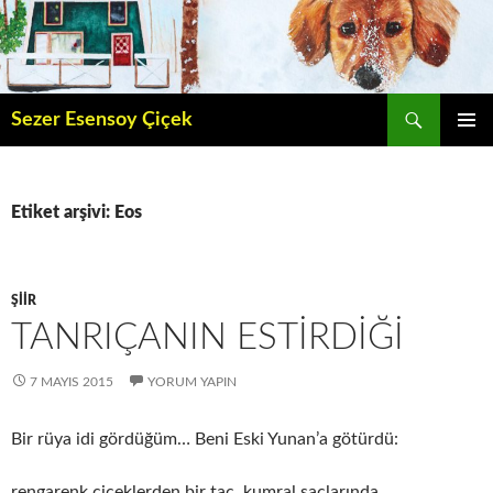
İçeriğe
atla
Ara
Sezer Esensoy Çiçek
BIRINCI
MENÜ
Etiket arşivi: Eos
ŞIIR
TANRIÇANIN ESTIRDIĞI
7 MAYIS 2015
YORUM YAPIN
Bir rüya idi gördüğüm… Beni Eski Yunan’a götürdü:
rengarenk çiçeklerden bir taç, kumral saçlarında