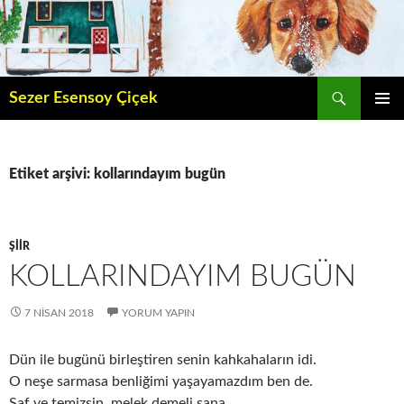
İçeriğe
atla
Ara
Sezer Esensoy Çiçek
BIRINCI
MENÜ
Etiket arşivi: kollarındayım bugün
ŞIIR
KOLLARINDAYIM BUGÜN
7 NISAN 2018
YORUM YAPIN
Dün ile bugünü birleştiren senin kahkahaların idi.
O neşe sarmasa benliğimi yaşayamazdım ben de.
Saf ve temizsin, melek demeli sana.