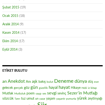
Şubat 2015
(19)
Ocak 2015
(18)
Aralık 2014
(9)
Kasım 2014
(17)
Ekim 2014
(17)
Eylül 2014
(3)
ETIKET BULUTU
Deneme
Anekdot
dünya
an
aşk
Anı
düş
bakış
bulut
eser
hayat
gün
hayal
göz
gelecek
gerçek
Hikaye
iz
kitap
güzellik
Hobi
sevgi
Sezer'in Mutfağı
Mutfak
poem
sevinç
Mutluluk
ses
saygı
yürek
sözcük
umut
zeytinyağı
tuz
un
yaşam
yaşantı
yumurta
Tanrı
yazar