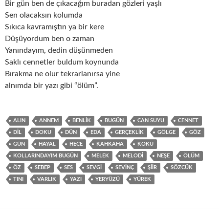
Bir gün ben de çıkacağım buradan gözleri yaşlı
Sen olacaksın kolumda
Sıkıca kavramıştın ya bir kere
Düşüyordum ben o zaman
Yanındayım, dedin düşünmeden
Saklı cennetler buldum koynunda
Bırakma ne olur tekrarlanırsa yine
alnımda bir yazı gibi “ölüm”.
ALIN
ANNEM
BENLIK
BUGÜN
CAN SUYU
CENNET
DIL
DOKU
DÜN
EDA
GERÇEKLIK
GÖLGE
GÖZ
GÜN
HAYAL
HECE
KAHKAHA
KOKU
KOLLARINDAYIM BUGÜN
MELEK
MELODI
NEŞE
ÖLÜM
ÖZ
SEBEP
SES
SEVGI
SEVINÇ
ŞIIR
SÖZCÜK
TINI
VARLIK
YAZI
YERYÜZÜ
YÜREK