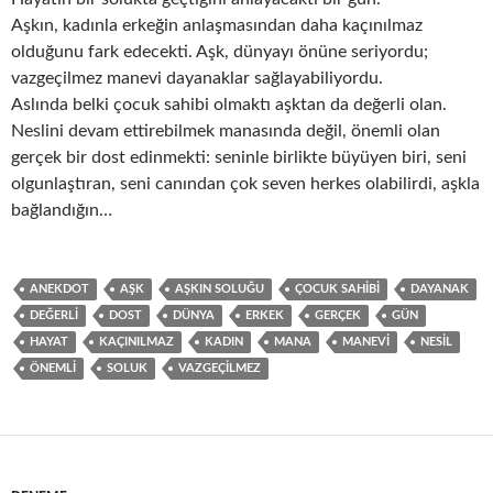
Aşkın, kadınla erkeğin anlaşmasından daha kaçınılmaz
olduğunu fark edecekti. Aşk, dünyayı önüne seriyordu;
vazgeçilmez manevi dayanaklar sağlayabiliyordu.
Aslında belki çocuk sahibi olmaktı aşktan da değerli olan.
Neslini devam ettirebilmek manasında değil, önemli olan
gerçek bir dost edinmekti: seninle birlikte büyüyen biri, seni
olgunlaştıran, seni canından çok seven herkes olabilirdi, aşkla
bağlandığın…
ANEKDOT
AŞK
AŞKIN SOLUĞU
ÇOCUK SAHIBI
DAYANAK
DEĞERLI
DOST
DÜNYA
ERKEK
GERÇEK
GÜN
HAYAT
KAÇINILMAZ
KADIN
MANA
MANEVI
NESIL
ÖNEMLI
SOLUK
VAZGEÇILMEZ