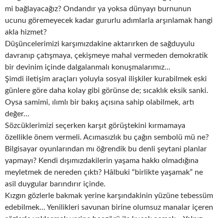
mi bağlayacağız? Ondandır ya yoksa dünyayı burnunun
ucunu göremeyecek kadar gururlu adımlarla arşınlamak hangi
akla hizmet?
Düşüncelerimizi karşımızdakine aktarırken de sağduyulu
davranıp çatışmaya, çekişmeye mahal vermeden demokratik
bir devinim içinde dalgalanmalı konuşmalarımız…
Şimdi iletişim araçları yoluyla sosyal ilişkiler kurabilmek eski
günlere göre daha kolay gibi görünse de; sıcaklık eksik sanki.
Oysa samimi, ılımlı bir bakış açısına sahip olabilmek, artı
değer…
Sözcüklerimizi seçerken karşıt görüştekini kırmamaya
özellikle önem vermeli. Acımasızlık bu çağın sembolü mü ne?
Bilgisayar oyunlarından mı öğrendik bu denli şeytani planlar
yapmayı? Kendi dışımızdakilerin yaşama hakkı olmadığına
meyletmek de nereden çıktı? Hâlbuki “birlikte yaşamak” ne
asil duygular barındırır içinde.
Kızgın gözlerle bakmak yerine karşındakinin yüzüne tebessüm
edebilmek… Yenilikleri savunan birine olumsuz manalar içeren