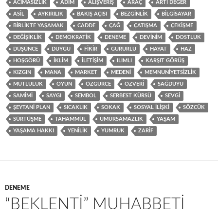
ACIMASIZLIK
ADIM
ALIŞVERIŞ
ARAÇ
ARTI DEĞER
ASIL
AYKIRILIK
BAKIŞ AÇISI
BEZGINLIK
BILGISAYAR
BIRLIKTE YAŞAMAK
CADDE
ÇAĞ
ÇATIŞMA
ÇEKIŞME
DEĞIŞIKLIK
DEMOKRATIK
DENEME
DEVINIM
DOSTLUK
DÜŞÜNCE
DUYGU
FIKIR
GURURLU
HAYAT
HAZ
HOŞGÖRÜ
IKLIM
ILETIŞIM
ILIMLI
KARŞIT GÖRÜŞ
KIZGIN
MANA
MARKET
MEDENI
MEMNUNIYETSIZLIK
MUTLULUK
OYUN
ÖZGÜRCE
ÖZVERI
SAĞDUYU
SAMIMI
SAYGI
SEMBOL
SERBEST KÜRSÜ
SEVGI
ŞEYTANI PLAN
SICAKLIK
SOKAK
SOSYAL ILIŞKI
SÖZCÜK
SÜRTÜŞME
TAHAMMÜL
UMURSAMAZLIK
YAŞAM
YAŞAMA HAKKI
YENILIK
YUMRUK
ZARIF
DENEME
“BEKLENTI” MUHABBETI