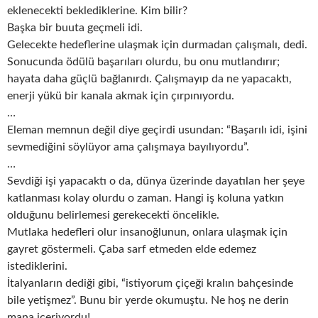
eklenecekti beklediklerine. Kim bilir?
Başka bir buuta geçmeli idi.
Gelecekte hedeflerine ulaşmak için durmadan çalışmalı, dedi.
Sonucunda ödülü başarıları olurdu, bu onu mutlandırır;
hayata daha güçlü bağlanırdı. Çalışmayıp da ne yapacaktı,
enerji yükü bir kanala akmak için çırpınıyordu.
…
Eleman memnun değil diye geçirdi usundan: “Başarılı idi, işini
sevmediğini söylüyor ama çalışmaya bayılıyordu”.
…
Sevdiği işi yapacaktı o da, dünya üzerinde dayatılan her şeye
katlanması kolay olurdu o zaman. Hangi iş koluna yatkın
olduğunu belirlemesi gerekecekti öncelikle.
Mutlaka hedefleri olur insanoğlunun, onlara ulaşmak için
gayret göstermeli. Çaba sarf etmeden elde edemez
istediklerini.
İtalyanların dediği gibi, “istiyorum çiçeği kralın bahçesinde
bile yetişmez”. Bunu bir yerde okumuştu. Ne hoş ne derin
mana içeriyordu!