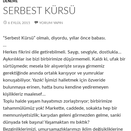
DENEME
SERBEST KÜRSÜ
6 EYLÜL 2015
YORUM YAPIN
“Serbest Kürsü” olmalı, diyordu, yıllar önce babası.
…
Herkes fikrini dile getirebilmeli. Saygı, sevgiyle, dostlukla…
Aykırılıklar ise bizi birbirimize düşürmemeli. Kaldı ki, ufak bir
sürtüşmede; mesela bir alışverişte sıraya girmemiz
gerektiğinde anında ortalık karışıyor ve yumruklar
konuşabiliyor. Yazık! İşimizi halletmek için özveride
bulunmaya erinen, hatta bunu kendine yediremeyen
kişilikleriz maalesef…
Toplu halde yaşam hayatımızı zorlaştırıyor; birbirimize
tahammülümüz yok! Markette, caddede, sokakta hep bir
memnuniyetsizlik; karşıdan geleni görmezden gelme, sanki
dünyada tek başına! Yaşamaktan mı bıktık?
Bezginliklerimizi, umursamazlıklarımızı iklim değişikliklerine