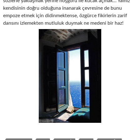
sözlerle yaklaşmak yerine hoşgörü ile kucak açmak… Yalnız
kendisinin doğru olduğuna inanarak çevresine de bunu
empoze etmek için didinmektense, özgürce fikirlerin zarif
dansını izlemekten mutluluk duymak ne medeni bir haz!