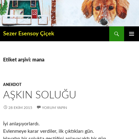
İçeriğe
atla
Ara
Sezer Esensoy Çiçek
BIRINCI
MENÜ
Etiket arşivi: mana
ANEKDOT
AŞKIN SOLUĞU
28 EKIM 2015
YORUM YAPIN
İyi anlaşıyorlardı.
Evlenmeye karar verdiler, ilk çıktıkları gün.
Hayatın bir solukta geçtiğini anlayacaktı bir gün.