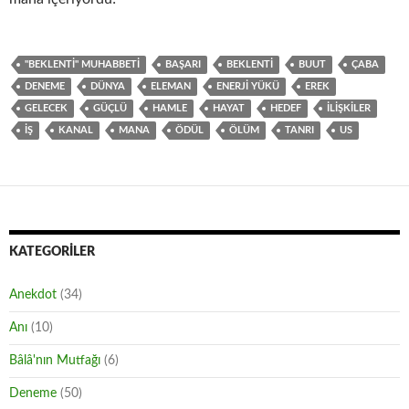
"BEKLENTI" MUHABBETI
BAŞARI
BEKLENTI
BUUT
ÇABA
DENEME
DÜNYA
ELEMAN
ENERJI YÜKÜ
EREK
GELECEK
GÜÇLÜ
HAMLE
HAYAT
HEDEF
ILIŞKILER
IŞ
KANAL
MANA
ÖDÜL
ÖLÜM
TANRI
US
KATEGORILER
Anekdot
(34)
Anı
(10)
Bâlâ'nın Mutfağı
(6)
Deneme
(50)