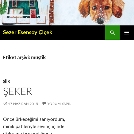
İçeriğe
atla
Ara
Sezer Esensoy Çiçek
BIRINCI
MENÜ
Etiket arşivi: müşfik
ŞIIR
ŞEKER
17 HAZIRAN 2015
YORUM YAPIN
Önce ürkeceğimi sanıyordum,
minik patileriyle sevinç içinde
dizlerime tırmandığında.