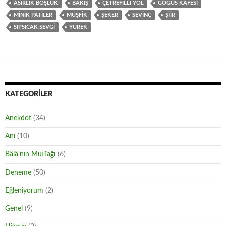
ASIRLIK BOŞLUK
BAKIŞ
ÇETREFILLI YOL
GÖĞÜS KAFESI
MINIK PATILER
MÜŞFIK
ŞEKER
SEVINÇ
ŞIIR
SIPSICAK SEVGI
YÜREK
KATEGORILER
Anekdot
(34)
Anı
(10)
Bâlâ'nın Mutfağı
(6)
Deneme
(50)
Eğleniyorum
(2)
Genel
(9)