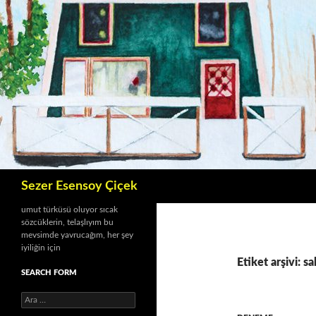
İçeriğe
atla
Ara
Sezer Esensoy Çiçek
umut türküsü oluyor sıcak
sözcüklerin, telaşlıyım bu
mevsimde yavrucağım, her şey
iyiliğin için
Etiket arşivi: sa
SEARCH FORM
A
r