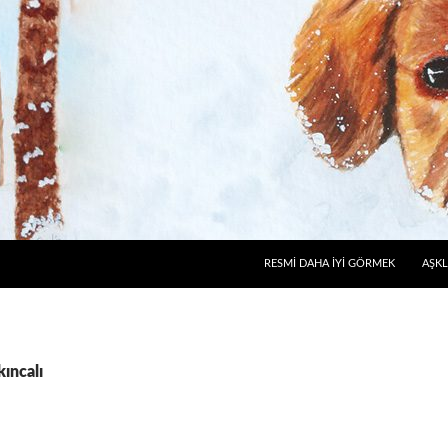
RESMI DAHA İYI GÖRMEK
AŞKL
kıncalı