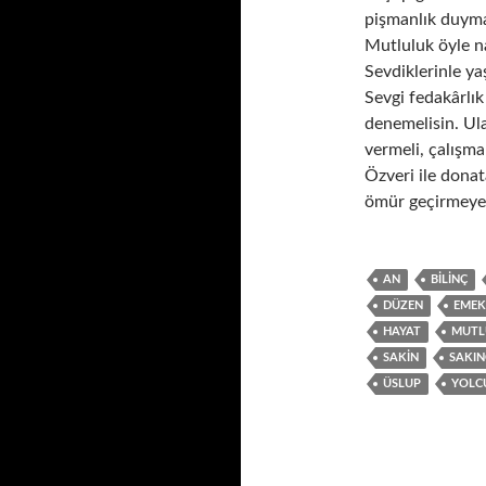
pişmanlık duyma
Mutluluk öyle na
Sevdiklerinle ya
Sevgi fedakârlık
denemelisin. Ul
vermeli, çalışmal
Özveri ile dona
ömür geçirmeye 
AN
BILINÇ
DÜZEN
EMEK
HAYAT
MUTL
SAKIN
SAKIN
ÜSLUP
YOLC