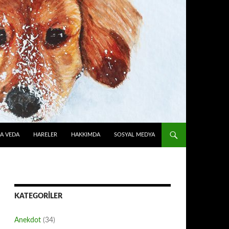
A VEDA
HARELER
HAKKIMDA
SOSYAL MEDYA
KATEGORILER
Anekdot
(34)