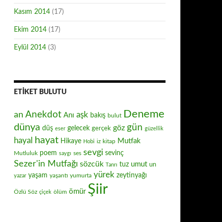
Kasım 2014
(17)
Ekim 2014
(17)
Eylül 2014
(3)
ETIKET BULUTU
Deneme
Anekdot
an
aşk
Anı
bakış
bulut
dünya
gün
göz
düş
gelecek
gerçek
eser
güzellik
hayat
hayal
Mutfak
Hikaye
iz
kitap
Hobi
sevgi
poem
sevinç
Mutluluk
ses
saygı
Sezer'in Mutfağı
sözcük
umut
tuz
un
Tanrı
yürek
zeytinyağı
yaşam
yaşantı
yumurta
yazar
Şiir
ömür
Özlü Söz
ölüm
çiçek