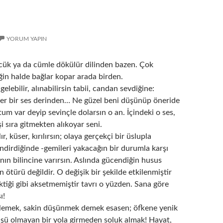
I
YORUM YAPIN
cük ya da cümle dökülür dilinden bazen. Çok
iğin halde bağlar kopar arada birden.
elebilir, alınabilirsin tabii, candan sevdiğine:
der bir ses derinden… Ne güzel beni düşünüp öneride
um var deyip sevinçle dolarsın o an. İçindeki o ses,
i sıra gitmekten alıkoyar seni.
ır, küser, kırılırsın; olaya gerçekçi bir üslupla
ndirdiğinde -gemileri yakacağın bir durumla karşı
nın bilincine varırsın. Aslında gücendiğin husus
ötürü değildir. O değişik bir şekilde etkilenmiştir
ktiği gibi aksetmemiştir tavrı o yüzden. Sana göre
ı!
inlemek, sakin düşünmek demek esasen; öfkene yenik
şü olmayan bir yola girmeden soluk almak! Hayat,