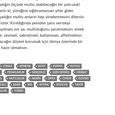
dığın ölçüde mutlu olabileceğin bir yolculuk!
rin ki, yüreğine sığdıramazsan yiter gider.
şadığın mutlu anların hep yinelenmesini dilersin.
 ister. Kırıldığında yeniden şans vermeyi
aşılması zor ya, mutluluğunu yaratmalısın; emek
ı, sevmeli, sabretmeli, katlanmalı, affetmelisin.
tacağın düzeni korumak için dünya üzerinde bir
hazır olmalısın.
CÜMLE
DENEME
DOST
DÜNYA
DUYGU
FEDAKARLIK
GERÇEKÇI
GERI DÖNÜŞ
GIDIŞAT
U
MUTLULUK
NARIN
ÖFKE
ÖMÜR
ÖZVERI
CALI
ŞANS
SES
SEVINÇ
SÖZCÜK
TAVIR
ULUK
YÜREK