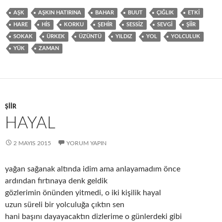
AŞK
AŞKIN HATIRINA
BAHAR
BUUT
ÇIĞLIK
ETKI
HARE
HIS
KORKU
ŞEHIR
SESSIZ
SEVGI
ŞIIR
SOKAK
ÜRKEK
ÜZÜNTÜ
YILDIZ
YOL
YOLCULUK
YÜK
ZAMAN
ŞIIR
HAYAL
2 MAYIS 2015
YORUM YAPIN
yağan sağanak altında idim ama anlayamadım önce
ardından fırtınaya denk geldik
gözlerimin önünden yitmedi, o iki kişilik hayal
uzun süreli bir yolculuğa çıktın sen
hani başını dayayacaktın dizlerime o günlerdeki gibi