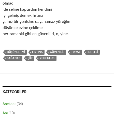
olmadı
ide seline kaptırdım kendimi
iyi gelmiş demek fırtına
yalnız bir yenisine dayanamaz yüreğim
düşünce evine çekilmeli
her zamanki gibi en güveniliri, o, yine.
DÜŞÜNCE EVI
FIRTINA
GÜVENILIR
HAYAL
IDE SELI
SAĞANAK
ŞIIR
YOLCULUK
KATEGORILER
Anekdot
(34)
Anı
(10)