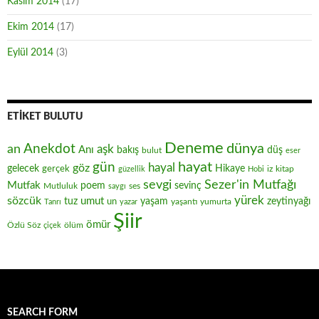
Kasım 2014
(17)
Ekim 2014
(17)
Eylül 2014
(3)
ETIKET BULUTU
Deneme
Anekdot
dünya
an
aşk
Anı
düş
bakış
bulut
eser
hayat
gün
hayal
göz
gelecek
gerçek
Hikaye
iz
kitap
güzellik
Hobi
sevgi
Sezer'in Mutfağı
Mutfak
poem
sevinç
Mutluluk
ses
saygı
yürek
sözcük
umut
zeytinyağı
tuz
un
yaşam
yaşantı
yumurta
Tanrı
yazar
Şiir
ömür
Özlü Söz
ölüm
çiçek
SEARCH FORM