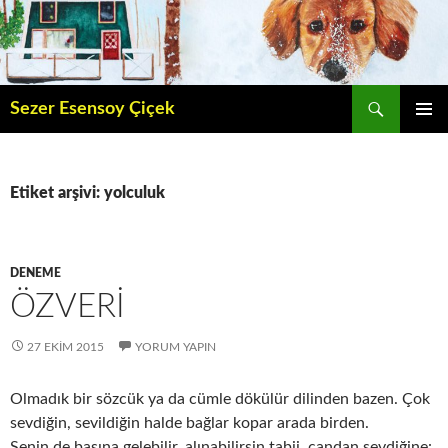
İçeriğe
atla
Ara
Sezer Esensoy Çiçek
BIRINCI
MENÜ
Etiket arşivi: yolculuk
DENEME
ÖZVERI
27 EKIM 2015
YORUM YAPIN
Olmadık bir sözcük ya da cümle dökülür dilinden bazen. Çok
sevdiğin, sevildiğin halde bağlar kopar arada birden.
Senin de başına gelebilir, alınabilirsin tabii, candan sevdiğine: