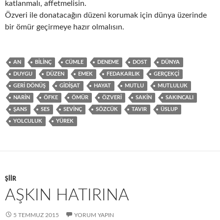
katlanmalı, affetmelisin.
Özveri ile donatacağın düzeni korumak için dünya üzerinde
bir ömür geçirmeye hazır olmalısın.
AN
BILINÇ
CÜMLE
DENEME
DOST
DÜNYA
DUYGU
DÜZEN
EMEK
FEDAKARLIK
GERÇEKÇI
GERI DÖNÜŞ
GIDIŞAT
HAYAT
MUTLU
MUTLULUK
NARIN
ÖFKE
ÖMÜR
ÖZVERI
SAKIN
SAKINCALI
ŞANS
SES
SEVINÇ
SÖZCÜK
TAVIR
ÜSLUP
YOLCULUK
YÜREK
ŞIIR
AŞKIN HATIRINA
5 TEMMUZ 2015
YORUM YAPIN