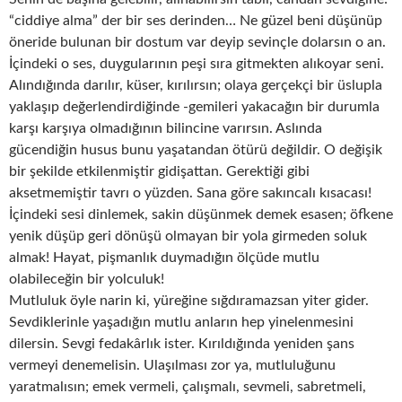
“ciddiye alma” der bir ses derinden… Ne güzel beni düşünüp
öneride bulunan bir dostum var deyip sevinçle dolarsın o an.
İçindeki o ses, duygularının peşi sıra gitmekten alıkoyar seni.
Alındığında darılır, küser, kırılırsın; olaya gerçekçi bir üslupla
yaklaşıp değerlendirdiğinde -gemileri yakacağın bir durumla
karşı karşıya olmadığının bilincine varırsın. Aslında
gücendiğin husus bunu yaşatandan ötürü değildir. O değişik
bir şekilde etkilenmiştir gidişattan. Gerektiği gibi
aksetmemiştir tavrı o yüzden. Sana göre sakıncalı kısacası!
İçindeki sesi dinlemek, sakin düşünmek demek esasen; öfkene
yenik düşüp geri dönüşü olmayan bir yola girmeden soluk
almak! Hayat, pişmanlık duymadığın ölçüde mutlu
olabileceğin bir yolculuk!
Mutluluk öyle narin ki, yüreğine sığdıramazsan yiter gider.
Sevdiklerinle yaşadığın mutlu anların hep yinelenmesini
dilersin. Sevgi fedakârlık ister. Kırıldığında yeniden şans
vermeyi denemelisin. Ulaşılması zor ya, mutluluğunu
yaratmalısın; emek vermeli, çalışmalı, sevmeli, sabretmeli,