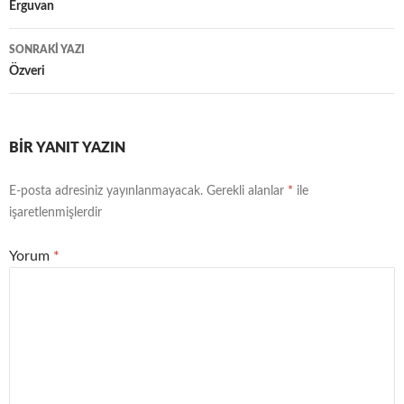
Yazı
Erguvan
dolaşımı
SONRAKI YAZI
Özveri
BIR YANIT YAZIN
E-posta adresiniz yayınlanmayacak.
Gerekli alanlar
*
ile
işaretlenmişlerdir
Yorum
*