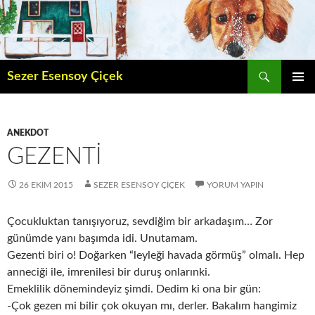
İçeriğe
atla
Ara
Sezer Esensoy Çiçek
BIRINCI
MENÜ
ANEKDOT
GEZENTI
26 EKIM 2015
SEZER ESENSOY ÇIÇEK
YORUM YAPIN
Çocukluktan tanışıyoruz, sevdiğim bir arkadaşım… Zor
günümde yanı başımda idi. Unutamam.
Gezenti biri o! Doğarken “leyleği havada görmüş” olmalı. Hep
anneciği ile, imrenilesi bir duruş onlarınki.
Emeklilik dönemindeyiz şimdi. Dedim ki ona bir gün:
-Çok gezen mi bilir çok okuyan mı, derler. Bakalım hangimiz