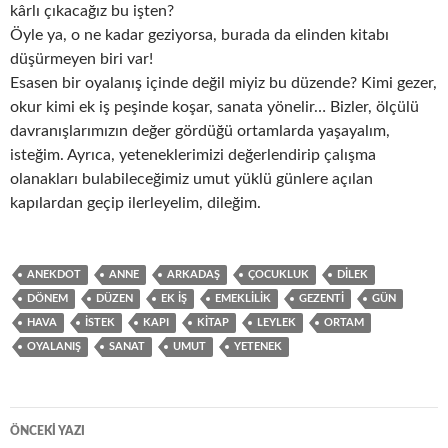
kârlı çıkacağız bu işten?
Öyle ya, o ne kadar geziyorsa, burada da elinden kitabı
düşürmeyen biri var!
Esasen bir oyalanış içinde değil miyiz bu düzende? Kimi gezer,
okur kimi ek iş peşinde koşar, sanata yönelir… Bizler, ölçülü
davranışlarımızın değer gördüğü ortamlarda yaşayalım,
isteğim. Ayrıca, yeteneklerimizi değerlendirip çalışma
olanakları bulabileceğimiz umut yüklü günlere açılan
kapılardan geçip ilerleyelim, dileğim.
ANEKDOT
ANNE
ARKADAŞ
ÇOCUKLUK
DILEK
DÖNEM
DÜZEN
EK IŞ
EMEKLILIK
GEZENTI
GÜN
HAVA
ISTEK
KAPI
KITAP
LEYLEK
ORTAM
OYALANIŞ
SANAT
UMUT
YETENEK
ÖNCEKI YAZI