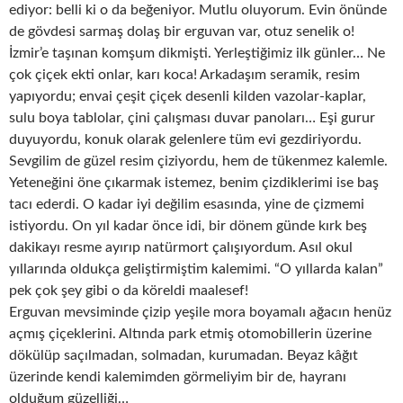
ediyor: belli ki o da beğeniyor. Mutlu oluyorum. Evin önünde
de gövdesi sarmaş dolaş bir erguvan var, otuz senelik o!
İzmir’e taşınan komşum dikmişti. Yerleştiğimiz ilk günler… Ne
çok çiçek ekti onlar, karı koca! Arkadaşım seramik, resim
yapıyordu; envai çeşit çiçek desenli kilden vazolar-kaplar,
sulu boya tablolar, çini çalışması duvar panoları… Eşi gurur
duyuyordu, konuk olarak gelenlere tüm evi gezdiriyordu.
Sevgilim de güzel resim çiziyordu, hem de tükenmez kalemle.
Yeteneğini öne çıkarmak istemez, benim çizdiklerimi ise baş
tacı ederdi. O kadar iyi değilim esasında, yine de çizmemi
istiyordu. On yıl kadar önce idi, bir dönem günde kırk beş
dakikayı resme ayırıp natürmort çalışıyordum. Asıl okul
yıllarında oldukça geliştirmiştim kalemimi. “O yıllarda kalan”
pek çok şey gibi o da köreldi maalesef!
Erguvan mevsiminde çizip yeşile mora boyamalı ağacın henüz
açmış çiçeklerini. Altında park etmiş otomobillerin üzerine
dökülüp saçılmadan, solmadan, kurumadan. Beyaz kâğıt
üzerinde kendi kalemimden görmeliyim bir de, hayranı
olduğum güzelliği…