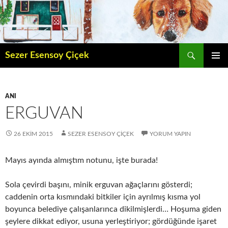
İçeriğe
atla
Ara
Sezer Esensoy Çiçek
BIRINCI
MENÜ
ANI
ERGUVAN
26 EKIM 2015
SEZER ESENSOY ÇIÇEK
YORUM YAPIN
Mayıs ayında almıştım notunu, işte burada!
Sola çevirdi başını, minik erguvan ağaçlarını gösterdi;
caddenin orta kısmındaki bitkiler için ayrılmış kısma yol
boyunca belediye çalışanlarınca dikilmişlerdi… Hoşuma giden
şeylere dikkat ediyor, usuna yerleştiriyor; gördüğünde işaret