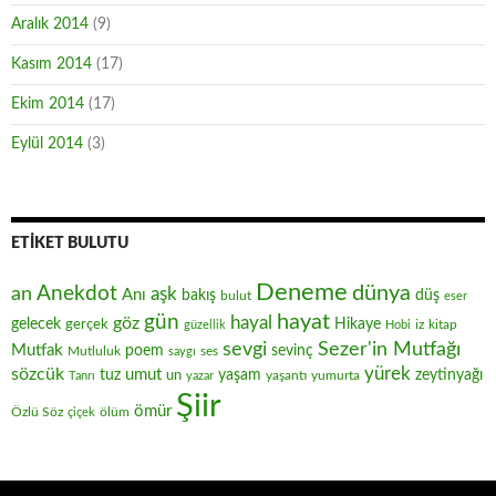
Aralık 2014
(9)
Kasım 2014
(17)
Ekim 2014
(17)
Eylül 2014
(3)
ETIKET BULUTU
Deneme
Anekdot
dünya
an
aşk
Anı
düş
bakış
bulut
eser
hayat
gün
hayal
göz
gelecek
gerçek
Hikaye
iz
kitap
güzellik
Hobi
sevgi
Sezer'in Mutfağı
Mutfak
poem
sevinç
Mutluluk
ses
saygı
yürek
sözcük
umut
zeytinyağı
tuz
un
yaşam
yaşantı
yumurta
Tanrı
yazar
Şiir
ömür
Özlü Söz
ölüm
çiçek