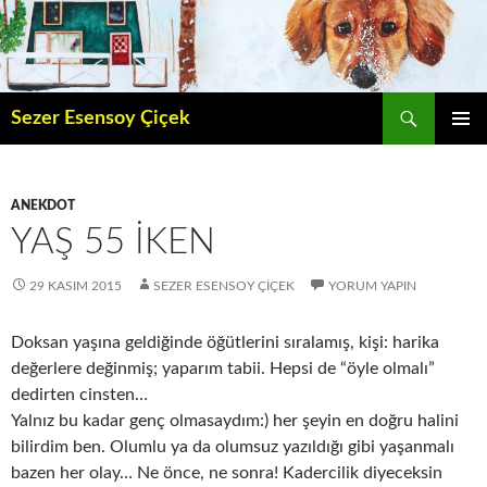
İçeriğe
atla
Ara
Sezer Esensoy Çiçek
BIRINCI
MENÜ
ANEKDOT
YAŞ 55 İKEN
29 KASIM 2015
SEZER ESENSOY ÇIÇEK
YORUM YAPIN
Doksan yaşına geldiğinde öğütlerini sıralamış, kişi: harika
değerlere değinmiş; yaparım tabii. Hepsi de “öyle olmalı”
dedirten cinsten…
Yalnız bu kadar genç olmasaydım:) her şeyin en doğru halini
bilirdim ben. Olumlu ya da olumsuz yazıldığı gibi yaşanmalı
bazen her olay… Ne önce, ne sonra! Kadercilik diyeceksin