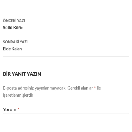
ÖNCEKI YAZI
Yazı
Sütlü Köfte
dolaşımı
SONRAKI YAZI
Elde Kalan
BIR YANIT YAZIN
E-posta adresiniz yayınlanmayacak.
Gerekli alanlar
*
ile
işaretlenmişlerdir
Yorum
*