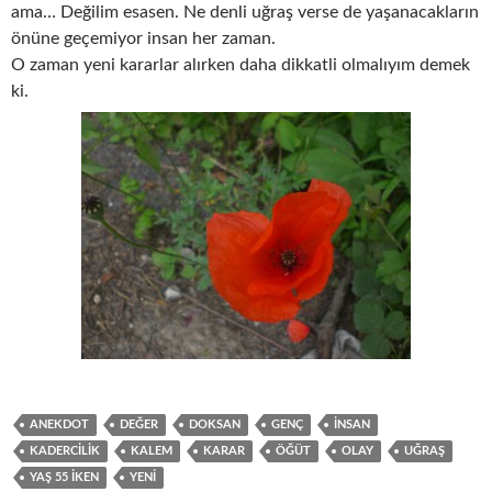
ama… Değilim esasen. Ne denli uğraş verse de yaşanacakların
önüne geçemiyor insan her zaman.
O zaman yeni kararlar alırken daha dikkatli olmalıyım demek
ki.
ANEKDOT
DEĞER
DOKSAN
GENÇ
INSAN
KADERCILIK
KALEM
KARAR
ÖĞÜT
OLAY
UĞRAŞ
YAŞ 55 İKEN
YENI