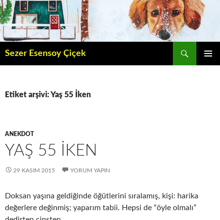
İçeriğe
atla
Ara
Sezer Esensoy Çiçek
BIRINCI
MENÜ
Etiket arşivi: Yaş 55 İken
ANEKDOT
YAŞ 55 İKEN
29 KASIM 2015
YORUM YAPIN
Doksan yaşına geldiğinde öğütlerini sıralamış, kişi: harika
değerlere değinmiş; yaparım tabii. Hepsi de “öyle olmalı”
dedirten cinsten…