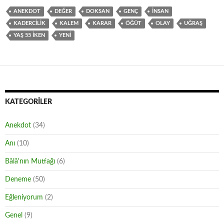
ANEKDOT
DEĞER
DOKSAN
GENÇ
INSAN
KADERCILIK
KALEM
KARAR
ÖĞÜT
OLAY
UĞRAŞ
YAŞ 55 İKEN
YENI
KATEGORILER
Anekdot
(34)
Anı
(10)
Bâlâ'nın Mutfağı
(6)
Deneme
(50)
Eğleniyorum
(2)
Genel
(9)