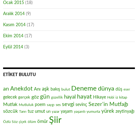
Ocak 2015
(18)
Aralık 2014
(9)
Kasım 2014
(17)
Ekim 2014
(17)
Eylül 2014
(3)
ETIKET BULUTU
Deneme
Anekdot
dünya
an
aşk
Anı
düş
bakış
bulut
eser
hayat
gün
hayal
göz
gelecek
gerçek
Hikaye
iz
kitap
güzellik
Hobi
sevgi
Sezer'in Mutfağı
Mutfak
poem
sevinç
Mutluluk
ses
saygı
yürek
sözcük
umut
zeytinyağı
tuz
un
yaşam
yaşantı
yumurta
Tanrı
yazar
Şiir
ömür
Özlü Söz
ölüm
çiçek