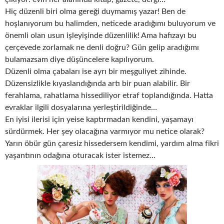
Hiç düzenli biri olma gereği duymamış yazar! Ben de
hoşlanıyorum bu halimden, neticede aradığımı buluyorum ve
önemli olan usun işleyişinde düzenlilik! Ama hafızayı bu
çerçevede zorlamak ne denli doğru? Gün gelip aradığımı
bulamazsam diye düşüncelere kapılıyorum.
Düzenli olma çabaları ise ayrı bir meşguliyet zihinde.
Düzensizlikle kıyaslandığında artı bir puan alabilir. Bir
ferahlama, rahatlama hissediliyor etraf toplandığında. Hatta
evraklar ilgili dosyalarına yerleştirildiğinde…
En iyisi ilerisi için yeise kaptırmadan kendini, yaşamayı
sürdürmek. Her şey olacağına varmıyor mu netice olarak?
Yarın öbür gün çaresiz hissedersem kendimi, yardım alma fikri
yaşantının odağına oturacak ister istemez…