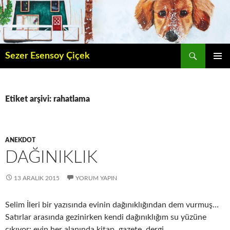
İçeriğe
atla
Ara
Sezer Esensoy Çiçek
BIRINCI
MENÜ
Etiket arşivi: rahatlama
ANEKDOT
DAĞINIKLIK
13 ARALIK 2015
YORUM YAPIN
Selim İleri bir yazısında evinin dağınıklığından dem vurmuş…
Satırlar arasında gezinirken kendi dağınıklığım su yüzüne
çıkıyor: evin her alanında kitap, gazete, dergi…