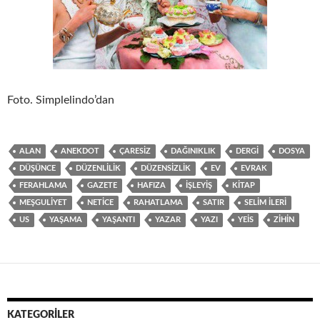
Foto. Simplelindo’dan
ALAN
ANEKDOT
ÇARESIZ
DAĞINIKLIK
DERGI
DOSYA
DÜŞÜNCE
DÜZENLILIK
DÜZENSIZLIK
EV
EVRAK
FERAHLAMA
GAZETE
HAFIZA
IŞLEYIŞ
KITAP
MEŞGULIYET
NETICE
RAHATLAMA
SATIR
SELIM İLERI
US
YAŞAMA
YAŞANTI
YAZAR
YAZI
YEIS
ZIHIN
KATEGORILER