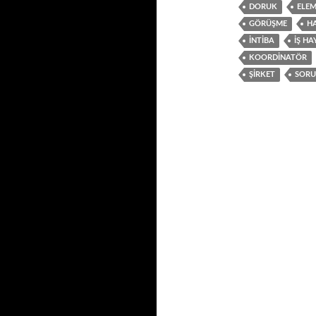
DORUK
ELE
GÖRÜŞME
HA
INTIBA
IŞ HA
KOORDINATÖR
ŞIRKET
SOR