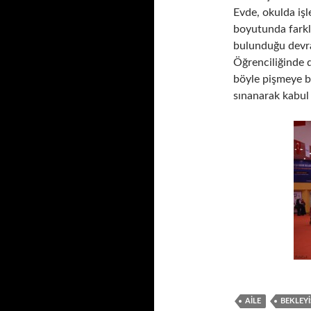
Evde, okulda işl
boyutunda farklı
bulunduğu devra
Öğrenciliğinde 
böyle pişmeye ba
sınanarak kabu
AILE
BEKLEYI