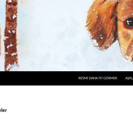
RESMI DAHA İYI GÖRMEK
AŞKL
eler