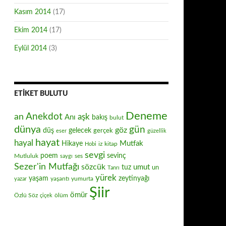
Kasım 2014
(17)
Ekim 2014
(17)
Eylül 2014
(3)
ETIKET BULUTU
Deneme
Anekdot
an
aşk
Anı
bakış
bulut
dünya
gün
göz
düş
gelecek
gerçek
eser
güzellik
hayat
hayal
Mutfak
Hikaye
iz
kitap
Hobi
sevgi
poem
sevinç
Mutluluk
ses
saygı
Sezer'in Mutfağı
sözcük
umut
tuz
un
Tanrı
yürek
zeytinyağı
yaşam
yaşantı
yumurta
yazar
Şiir
ömür
Özlü Söz
ölüm
çiçek