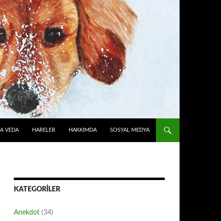
A VEDA
HARELER
HAKKIMDA
SOSYAL MEDYA
KATEGORILER
Anekdot
(34)