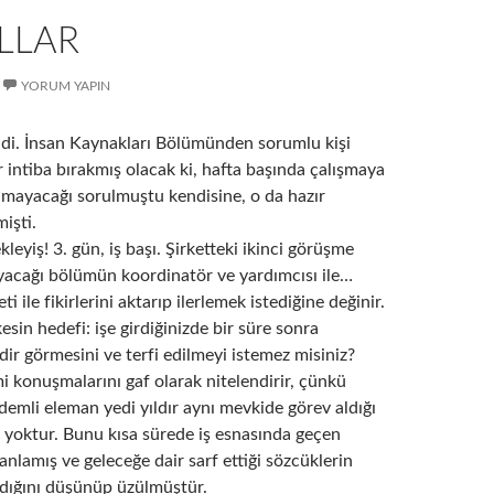
ILLAR
YORUM YAPIN
 idi. İnsan Kaynakları Bölümünden sorumlu kişi
ir intiba bırakmış olacak ki, hafta başında çalışmaya
amayacağı sorulmuştu kendisine, o da hazır
işti.
leyiş! 3. gün, iş başı. Şirketteki ikinci görüşme
yacağı bölümün koordinatör ve yardımcısı ile…
 ile fikirlerini aktarıp ilerlemek istediğine değinir.
esin hedefi: işe girdiğinizde bir süre sonra
dir görmesini ve terfi edilmeyi istemez misiniz?
 konuşmalarını gaf olarak nitelendirir, çünkü
emli eleman yedi yıldır aynı mevkide görev aldığı
ri yoktur. Bunu kısa sürede iş esnasında geçen
lamış ve geleceğe dair sarf ettiği sözcüklerin
rdığını düşünüp üzülmüştür.