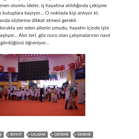
enen olumlu ideler, iş hayatına atıldığında çekişme
 kutuplara kayıyor… O noktada kişi anlıyor ki;
nda sözlerine dikkat etmesi gerekli.
dorukta yer eden ailenin umudu, hayatın içinde işte
şlıyor… Alın teri, göz nuru olan çalışmalarının nasıl
l gördüğünü öğreniyor…
Ş
BOYUT
ÇALIŞMA
ÇEKIŞME
DENEME