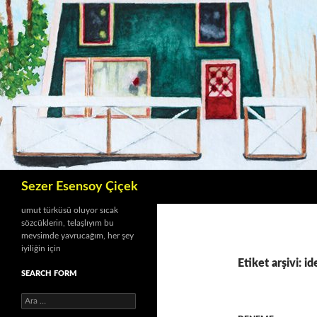
İçeriğe
atla
Ara
Sezer Esensoy Çiçek
umut türküsü oluyor sıcak
sözcüklerin, telaşlıyım bu
mevsimde yavrucağım, her şey
iyiliğin için
Etiket arşivi: id
SEARCH FORM
A
r