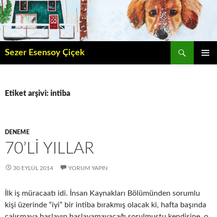
İçeriğe
atla
Ara
Sezer Esensoy Çiçek
BIRINCI
MENÜ
Etiket arşivi: intiba
DENEME
70’LI YILLAR
30 EYLÜL 2014
YORUM YAPIN
İlk iş müracaatı idi. İnsan Kaynakları Bölümünden sorumlu
kişi üzerinde “iyi” bir intiba bırakmış olacak ki, hafta başında
çalışmaya başlayıp başlayamayacağı sorulmuştu kendisine, o