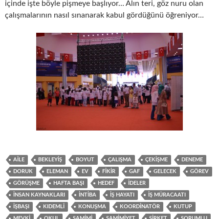
içinde işte böyle pişmeye başlıyor… Alın teri, göz nuru olan
çalışmalarının nasıl sınanarak kabul gördüğünü öğreniyor…
AILE
BEKLEYIŞ
BOYUT
ÇALIŞMA
ÇEKIŞME
DENEME
DORUK
ELEMAN
EV
FIKIR
GAF
GELECEK
GÖREV
GÖRÜŞME
HAFTA BAŞI
HEDEF
IDELER
İNSAN KAYNAKLARI
INTIBA
IŞ HAYATI
IŞ MÜRACAATI
IŞBAŞI
KIDEMLI
KONUŞMA
KOORDINATÖR
KUTUP
MEVKI
OKUL
SAMIMI
SAMIMIYET
ŞIRKET
SORUMLU