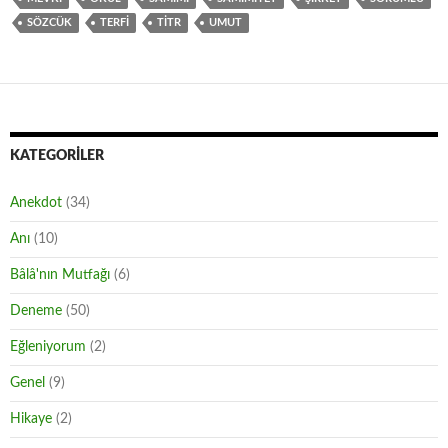
SÖZCÜK
TERFI
TITR
UMUT
KATEGORILER
Anekdot
(34)
Anı
(10)
Bâlâ'nın Mutfağı
(6)
Deneme
(50)
Eğleniyorum
(2)
Genel
(9)
Hikaye
(2)