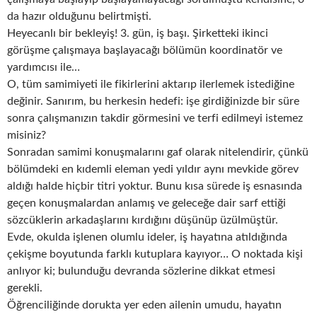
da hazır olduğunu belirtmişti.
Heyecanlı bir bekleyiş! 3. gün, iş başı. Şirketteki ikinci
görüşme çalışmaya başlayacağı bölümün koordinatör ve
yardımcısı ile…
O, tüm samimiyeti ile fikirlerini aktarıp ilerlemek istediğine
değinir. Sanırım, bu herkesin hedefi: işe girdiğinizde bir süre
sonra çalışmanızın takdir görmesini ve terfi edilmeyi istemez
misiniz?
Sonradan samimi konuşmalarını gaf olarak nitelendirir, çünkü
bölümdeki en kıdemli eleman yedi yıldır aynı mevkide görev
aldığı halde hiçbir titri yoktur. Bunu kısa sürede iş esnasında
geçen konuşmalardan anlamış ve geleceğe dair sarf ettiği
sözcüklerin arkadaşlarını kırdığını düşünüp üzülmüştür.
Evde, okulda işlenen olumlu ideler, iş hayatına atıldığında
çekişme boyutunda farklı kutuplara kayıyor… O noktada kişi
anlıyor ki; bulunduğu devranda sözlerine dikkat etmesi
gerekli.
Öğrenciliğinde dorukta yer eden ailenin umudu, hayatın